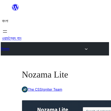
এড়িয়ে
কনটেন্টে
বাংলা
যান
ওয়ার্ডপ্রেস পান
থিমসমূহ
Nozama Lite
The CSSIgniter Team