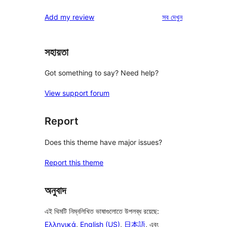
রিভিউ
স্টার
1-
রিভিউ
Add my review
সব
দেখুন
রিভিউ
স্টার
রিভিউ
সহায়তা
Got something to say? Need help?
View support forum
Report
Does this theme have major issues?
Report this theme
অনুবাদ
এই থিমটি নিম্নলিখিত ভাষাগুলোতে উপলব্ধ রয়েছে:
Ελληνικά
,
English (US)
,
日本語
, এবং