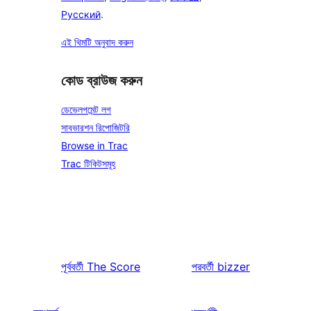
Русский
.
এই থিমটি অনুবাদ করুন
কোড ব্রাউজ করুন
ডেভেলপমেন্ট লগ
সাবভারশন রিপোজিটরি
Browse in Trac
Trac টিকিটসমূহ
পূর্ববর্তী
The Score
পরবর্তী
bizzer