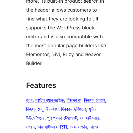
more. Its built-in product search in
the header allows customers to
find what they are looking for. It
supports the WordPress block
editor and is also compatible with
the most popular page builders like
Elementor, Divi, Brizy and Beaver
Builder.
Features
ব্লগ
, 
কাস্টম ব্যাকগ্রাউন্ড
, 
নিজস্ব রং
, 
নিজস্ব লোগো
, 
নিজস্ব মেনু
, 
ই-কমার্স
, 
ফিচারড ছবিগুলো
, 
ফুটার
উইজেটগুলো
, 
পূর্ণ প্রস্থ টেমপ্লেট
, 
বাম সাইডবার
, 
সংবাদ
, 
ডান সাইডবার
, 
RTL ভাষা সমর্থন
, 
থিমের