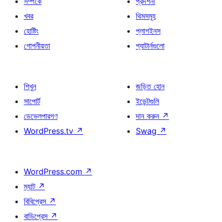
সম্পর্কে
প্রদর্শনী
খবর
থিমসমূহ
হোষ্টিং
প্লাগইনস
গোপনীয়তা
প্যাটার্নগুলো
শিখুন
জড়িত হোন
সাপোর্ট
ইভেন্টগুলি
ডেভেলপারগণ
দান করুন
↗
WordPress.tv
↗
Swag
↗
WordPress.com
↗
ম্যাট
↗
বিবিপ্রেস
↗
বাডিপ্রেস
↗