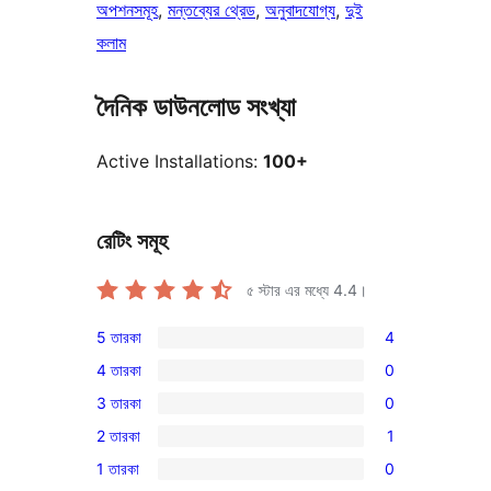
অপশনসমূহ
, 
মন্তব্যের থ্রেড
, 
অনুবাদযোগ্য
, 
দুই
কলাম
দৈনিক ডাউনলোড সংখ্যা
Active Installations:
100+
রেটিং সমূহ
৫ স্টার এর মধ্যে
4.4
।
5 তারকা
4
4টি
4 তারকা
0
5-
0টি
3 তারকা
0
স্টার
4-
0টি
রিভিউ
2 তারকা
1
স্টার
3-
1টি
রিভিউ
1 তারকা
0
স্টার
2-
0টি