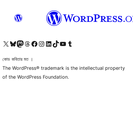
আমাদের X (আগের টুইটার) অ্যাকাউন্টে যান
আমাদের Bluesky অ্যাকাউন্টটি দেখুন
আমাদের মাস্টোডন অ্যাকাউন্টটি দেখুন
আমাদের থ্রেডস অ্যাকাউন্টটি দেখুন
আমাদের ফেসবুক পেজ দেখুন
আমাদের ইন্সটাগ্রাম অ্যাকাউন্ট দেখুন
আমাদের লিঙ্কডইন অ্যাকাউন্টে যান
আমাদের TikTok অ্যাকাউন্টটি দেখুন
আমাদের ইউটিউব চ্যানেলে যান
আমাদের টাম্বলার অ্যাকাউন্ট দেখুন
কোড কবিতার মত ।
The WordPress® trademark is the intellectual property
of the WordPress Foundation.