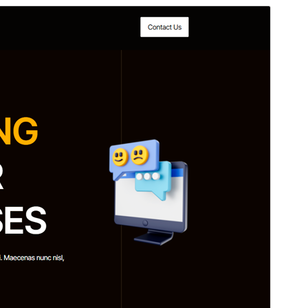
Preview
Download
Version
1.4
সর্বশেষ হালনাগাদ
নভেম্বর 11, 2025
সক্রিয় ইনস্টলেশনসমূহ
20+
ওয়ার্ডপ্রেস সংস্করণ
6.8
পিএইচপি সংস্করণ
5.7
থিম হোমপেজ