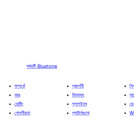
পূর্ববর্তী
Bluetone
সম্পর্কে
প্রদর্শনী
শি
খবর
থিমসমূহ
সাপ
হোষ্টিং
প্লাগইনস
ডে
গোপনীয়তা
প্যাটার্নগুলো
W