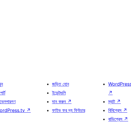
খুন
জড়িত হোন
WordPres
োর্ট
ইভেন্টগুলি
↗
ভেলপারগণ
দান করুন
↗
ম্যাট
↗
ordPress.tv
↗
ফাইভ ফর দ্য ফিউচার
বিবিপ্রেস
↗
বাডিপ্রেস
↗