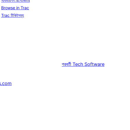
সাবভারশন রিপোজিটরি
Browse in Trac
Trac টিকিটসমূহ
পরবর্তী
Tech Software
s.com