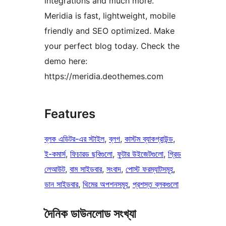
integrations and much more.
Meridia is fast, lightweight, mobile
friendly and SEO optimized. Make
your perfect blog today. Check the
demo here:
https://meridia.deothemes.com
Features
ব্লক এডিটর-এর স্টাইল
, 
ব্লগ
, 
কাস্টম ব্যাকগ্রাউন্ড
, 
ই-কমার্স
, 
ফিচারড ছবিগুলো
, 
ফুটার উইজেটগুলো
, 
গ্রিড
লেআউট
, 
বাম সাইডবার
, 
সংবাদ
, 
পোস্ট ফরম্যাটসমূহ
, 
ডান সাইডবার
, 
থিমের অপশনসমূহ
, 
প্রশস্ত ব্লকগুলো
দৈনিক ডাউনলোড সংখ্যা