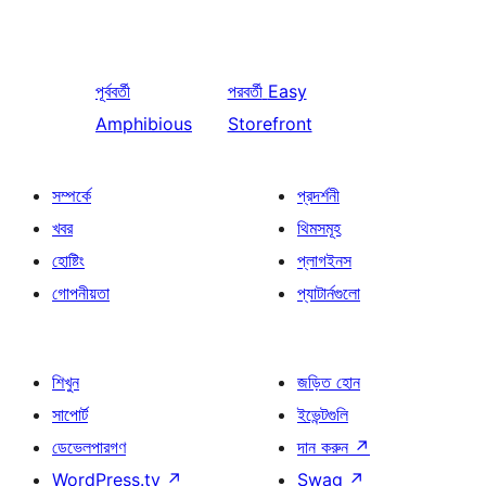
পূর্ববর্তী
পরবর্তী
Easy
Amphibious
Storefront
সম্পর্কে
প্রদর্শনী
খবর
থিমসমূহ
হোষ্টিং
প্লাগইনস
গোপনীয়তা
প্যাটার্নগুলো
শিখুন
জড়িত হোন
সাপোর্ট
ইভেন্টগুলি
ডেভেলপারগণ
দান করুন
↗
WordPress.tv
↗
Swag
↗