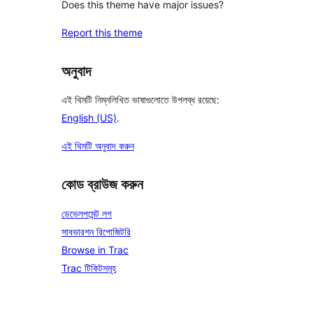
Does this theme have major issues?
Report this theme
অনুবাদ
এই থিমটি নিম্নলিখিত ভাষাগুলোতে উপলব্ধ রয়েছে:
English (US)
.
এই থিমটি অনুবাদ করুন
কোড ব্রাউজ করুন
ডেভেলপমেন্ট লগ
সাবভারশন রিপোজিটরি
Browse in Trac
Trac টিকিটসমূহ