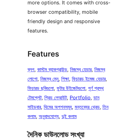
more options. It comes with cross-
browser compatibility, mobile
friendly design and responsive
features.
Features
ব্লগ
, 
কাস্টম ব্যাকগ্রাউন্ড
, 
নিজস্ব হেডার
, 
নিজস্ব
লোগো
, 
নিজস্ব মেনু
, 
শিক্ষা
, 
ফিচারড ইমেজ হেডার
, 
ফিচারড ছবিগুলো
, 
ফুটার উইজেটগুলো
, 
পূর্ণ প্রস্থ
টেমপ্লেট
, 
গ্রিড লেআউট
, 
Portfolio
, 
ডান
সাইডবার
, 
থিমের অপশনসমূহ
, 
মন্তব্যের থ্রেড
, 
তিন
কলাম
, 
অনুবাদযোগ্য
, 
দুই কলাম
দৈনিক ডাউনলোড সংখ্যা