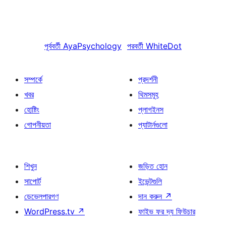
পূর্ববর্তী
AyaPsychology
পরবর্তী
WhiteDot
সম্পর্কে
প্রদর্শনী
খবর
থিমসমূহ
হোষ্টিং
প্লাগইনস
গোপনীয়তা
প্যাটার্নগুলো
শিখুন
জড়িত হোন
সাপোর্ট
ইভেন্টগুলি
ডেভেলপারগণ
দান করুন
↗
WordPress.tv
↗
ফাইভ ফর দ্য ফিউচার