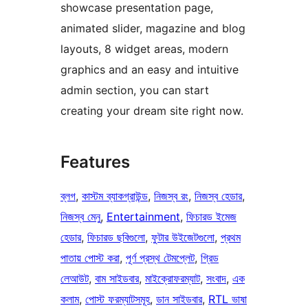
showcase presentation page,
animated slider, magazine and blog
layouts, 8 widget areas, modern
graphics and an easy and intuitive
admin section, you can start
creating your dream site right now.
Features
ব্লগ
, 
কাস্টম ব্যাকগ্রাউন্ড
, 
নিজস্ব রং
, 
নিজস্ব হেডার
, 
নিজস্ব মেনু
, 
Entertainment
, 
ফিচারড ইমেজ
হেডার
, 
ফিচারড ছবিগুলো
, 
ফুটার উইজেটগুলো
, 
প্রথম
পাতায় পোস্ট করা
, 
পূর্ণ প্রস্থ টেমপ্লেট
, 
গ্রিড
লেআউট
, 
বাম সাইডবার
, 
মাইক্রোফরম্যাট
, 
সংবাদ
, 
এক
কলাম
, 
পোস্ট ফরম্যাটসমূহ
, 
ডান সাইডবার
, 
RTL ভাষা