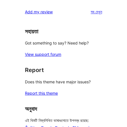
রিভিউ
স্টার
1-
রিভিউ
Add my review
সব
দেখুন
রিভিউ
স্টার
রিভিউ
সহায়তা
Got something to say? Need help?
View support forum
Report
Does this theme have major issues?
Report this theme
অনুবাদ
এই থিমটি নিম্নলিখিত ভাষাগুলোতে উপলব্ধ রয়েছে: