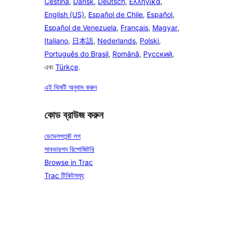
Čeština
,
Dansk
,
Deutsch
,
Ελληνικά
,
English (US)
,
Español de Chile
,
Español
,
Español de Venezuela
,
Français
,
Magyar
,
Italiano
,
日本語
,
Nederlands
,
Polski
,
Português do Brasil
,
Română
,
Русский
,
এবং
Türkçe
.
এই থিমটি অনুবাদ করুন
কোড ব্রাউজ করুন
ডেভেলপমেন্ট লগ
সাবভারশন রিপোজিটরি
Browse in Trac
Trac টিকিটসমূহ