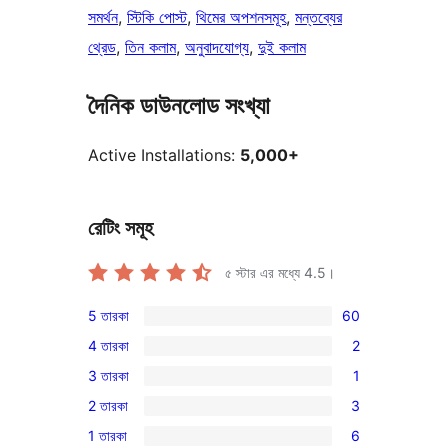
সমর্থন
, 
স্টিকি পোস্ট
, 
থিমের অপশনসমূহ
, 
মন্তব্যের
থ্রেড
, 
তিন কলাম
, 
অনুবাদযোগ্য
, 
দুই কলাম
দৈনিক ডাউনলোড সংখ্যা
Active Installations:
5,000+
রেটিং সমূহ
৫ স্টার এর মধ্যে
4.5
।
5 তারকা
60
60টি
4 তারকা
2
5-
2টি
3 তারকা
1
স্টার
4-
1টি
রিভিউ
2 তারকা
3
স্টার
3-
3টি
রিভিউ
1 তারকা
6
স্টার
2-
6টি