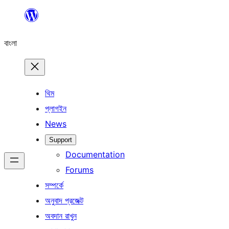
এড়িয়ে
কনটেন্টে
বাংলা
যান
থিম
প্লাগইন
News
Support
Documentation
Forums
সম্পর্কে
অনুবাদ প্রজেক্ট
অবদান রাখুন