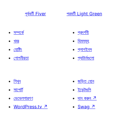
পূর্ববর্তী
Fiver
পরবর্তী
Light Green
সম্পর্কে
প্রদর্শনী
খবর
থিমসমূহ
হোষ্টিং
প্লাগইনস
গোপনীয়তা
প্যাটার্নগুলো
শিখুন
জড়িত হোন
সাপোর্ট
ইভেন্টগুলি
ডেভেলপারগণ
দান করুন
↗
WordPress.tv
↗
Swag
↗