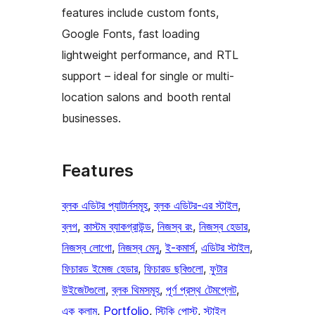
features include custom fonts,
Google Fonts, fast loading
lightweight performance, and RTL
support – ideal for single or multi-
location salons and booth rental
businesses.
Features
ব্লক এডিটর প্যাটার্নসমূহ
, 
ব্লক এডিটর-এর স্টাইল
, 
ব্লগ
, 
কাস্টম ব্যাকগ্রাউন্ড
, 
নিজস্ব রং
, 
নিজস্ব হেডার
, 
নিজস্ব লোগো
, 
নিজস্ব মেনু
, 
ই-কমার্স
, 
এডিটর স্টাইল
, 
ফিচারড ইমেজ হেডার
, 
ফিচারড ছবিগুলো
, 
ফুটার
উইজেটগুলো
, 
ব্লক থিমসমূহ
, 
পূর্ণ প্রস্থ টেমপ্লেট
, 
এক কলাম
, 
Portfolio
, 
স্টিকি পোস্ট
, 
স্টাইল