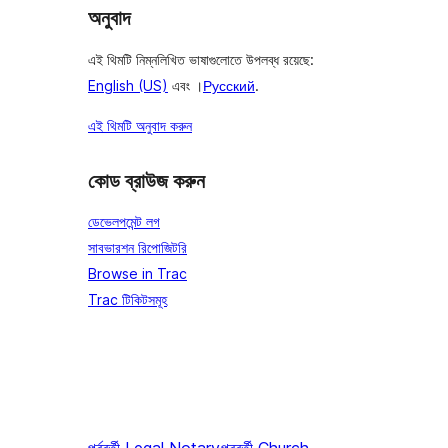
অনুবাদ
এই থিমটি নিম্নলিখিত ভাষাগুলোতে উপলব্ধ রয়েছে:
English (US)
এবং ।
Русский
.
এই থিমটি অনুবাদ করুন
কোড ব্রাউজ করুন
ডেভেলপমেন্ট লগ
সাবভারশন রিপোজিটরি
Browse in Trac
Trac টিকিটসমূহ