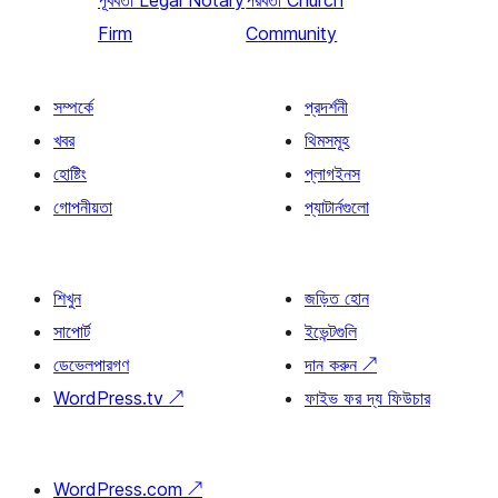
পূর্ববর্তী
Legal Notary
পরবর্তী
Church
Firm
Community
সম্পর্কে
প্রদর্শনী
খবর
থিমসমূহ
হোষ্টিং
প্লাগইনস
গোপনীয়তা
প্যাটার্নগুলো
শিখুন
জড়িত হোন
সাপোর্ট
ইভেন্টগুলি
ডেভেলপারগণ
দান করুন
↗
WordPress.tv
↗
ফাইভ ফর দ্য ফিউচার
WordPress.com
↗