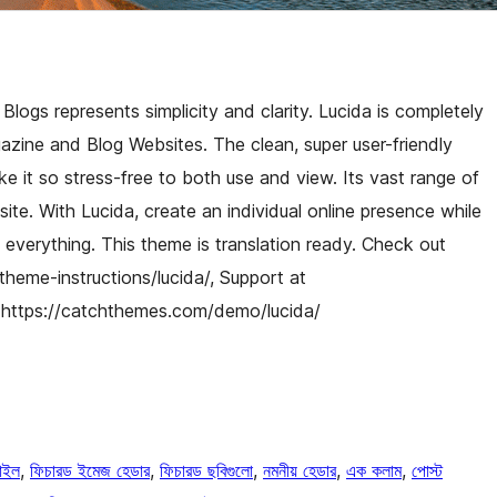
ogs represents simplicity and clarity. Lucida is completely
gazine and Blog Websites. The clean, super user-friendly
t so stress-free to both use and view. Its vast range of
ite. With Lucida, create an individual online presence while
 everything. This theme is translation ready. Check out
heme-instructions/lucida/, Support at
 https://catchthemes.com/demo/lucida/
টাইল
, 
ফিচারড ইমেজ হেডার
, 
ফিচারড ছবিগুলো
, 
নমনীয় হেডার
, 
এক কলাম
, 
পোস্ট