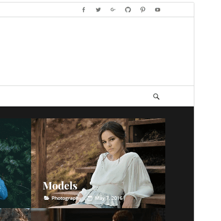
Preview
Download
Version
2.0.2
সর্বশেষ হালনাগাদ
জুন 12, 2026
সক্রিয় ইনস্টলেশনসমূহ
100+
ওয়ার্ডপ্রেস সংস্করণ
5.9
পিএইচপি সংস্করণ
5.6
থিম হোমপেজ