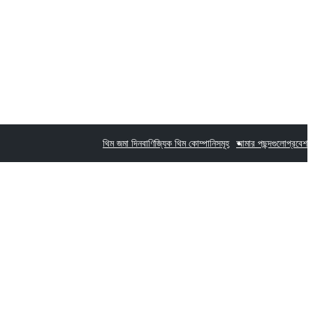
থিম জমা দিন
বাণিজ্যিক থিম কোম্পানিসমূহ
আমার পছন্দগুলো
প্রবেশ