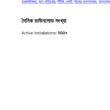
ফরম্যাটসমূহ
, 
ডান সাইডবার
, 
স্টিকি পোস্ট
, 
থিমের অপশনসমূহ
, 
মন্তব্যে
দৈনিক ডাউনলোড সংখ্যা
Active Installations:
100+