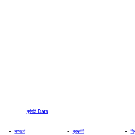
পূর্ববর্তী
Dara
সম্পর্কে
প্রদর্শনী
শি