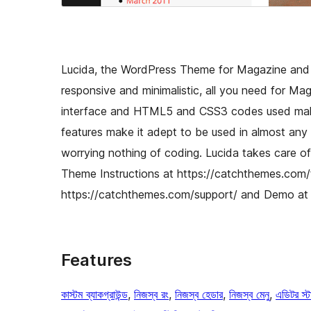
Lucida, the WordPress Theme for Magazine and Bl
responsive and minimalistic, all you need for Ma
interface and HTML5 and CSS3 codes used make i
features make it adept to be used in almost any s
worrying nothing of coding. Lucida takes care of
Theme Instructions at https://catchthemes.com/t
https://catchthemes.com/support/ and Demo at
Features
কাস্টম ব্যাকগ্রাউন্ড
, 
নিজস্ব রং
, 
নিজস্ব হেডার
, 
নিজস্ব মেনু
, 
এডিটর স্