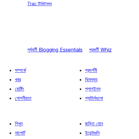
Trac টিকিটসমূহ
পূর্ববর্তী
Blogging Essentials
পরবর্তী
Whiz
সম্পর্কে
প্রদর্শনী
খবর
থিমসমূহ
হোষ্টিং
প্লাগইনস
গোপনীয়তা
প্যাটার্নগুলো
শিখুন
জড়িত হোন
সাপোর্ট
ইভেন্টগুলি