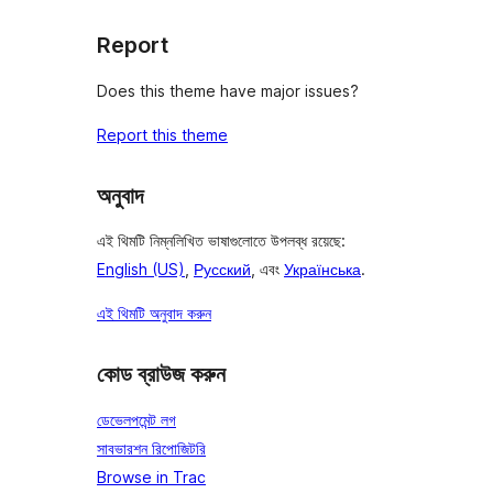
Report
Does this theme have major issues?
Report this theme
অনুবাদ
এই থিমটি নিম্নলিখিত ভাষাগুলোতে উপলব্ধ রয়েছে:
English (US)
,
Русский
, এবং
Українська
.
এই থিমটি অনুবাদ করুন
কোড ব্রাউজ করুন
ডেভেলপমেন্ট লগ
সাবভারশন রিপোজিটরি
Browse in Trac