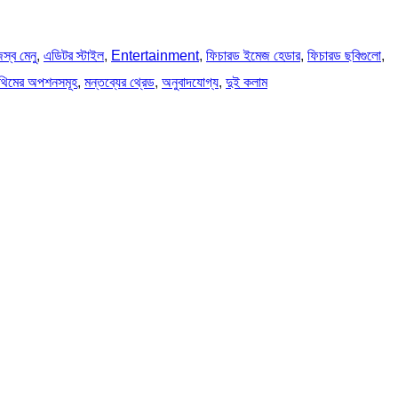
স্ব মেনু
, 
এডিটর স্টাইল
, 
Entertainment
, 
ফিচারড ইমেজ হেডার
, 
ফিচারড ছবিগুলো
, 
থিমের অপশনসমূহ
, 
মন্তব্যের থ্রেড
, 
অনুবাদযোগ্য
, 
দুই কলাম