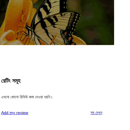
রেটিং সমূহ
এখনো কোনো রিভিউ জমা দেওয়া হয়নি।
রিভিউ
Add my review
সব
দেখুন