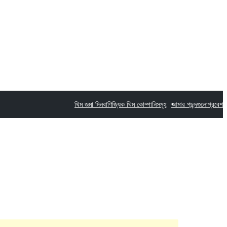
থিম জমা দিন
বাণিজ্যিক থিম কোম্পানিসমূহ
আমার পছন্দগুলো
প্রবেশ