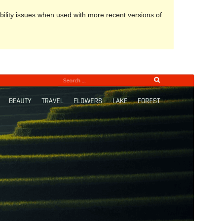
ility issues when used with more recent versions of
Preview
Download
Version
1.0.1
সর্বশেষ হালনাগাদ
ফেব্রুয়ারি 13, 2023
সক্রিয় ইনস্টলেশনসমূহ
20+
পিএইচপি সংস্করণ
5.6
থিম হোমপেজ