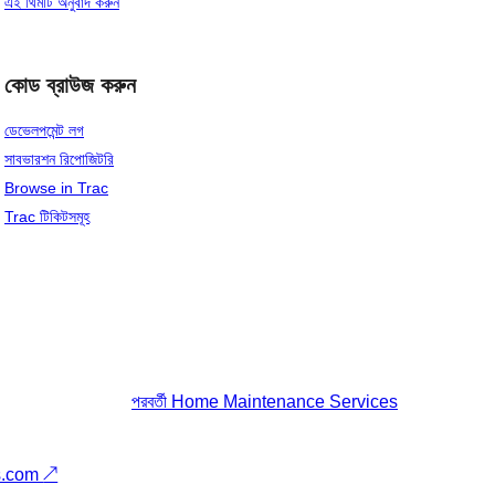
এই থিমটি অনুবাদ করুন
কোড ব্রাউজ করুন
ডেভেলপমেন্ট লগ
সাবভারশন রিপোজিটরি
Browse in Trac
Trac টিকিটসমূহ
পরবর্তী
Home Maintenance Services
s.com
↗