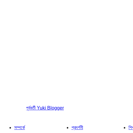
পূর্ববর্তী
Yuki Blogger
সম্পর্কে
প্রদর্শনী
শি