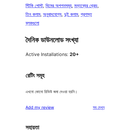
স্টিকি পোস্ট
, 
থিমের অপশনসমূহ
, 
মন্তব্যের থ্রেড
, 
তিন কলাম
, 
অনুবাদযোগ্য
, 
দুই কলাম
, 
প্রশস্ত
ব্লকগুলো
দৈনিক ডাউনলোড সংখ্যা
Active Installations:
20+
রেটিং সমূহ
এখনো কোনো রিভিউ জমা দেওয়া হয়নি।
রিভিউ
Add my review
সব
দেখুন
সহায়তা