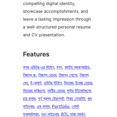
compelling digital identity,
showcase accomplishments, and
leave a lasting impression through
a well-structured personal resume
and CV presentation.
Features
ব্লক এডিটর-এর স্টাইল
, 
ব্লগ
, 
কাস্টম ব্যাকগ্রাউন্ড
, 
নিজস্ব রং
, 
নিজস্ব হেডার
, 
নিজস্ব লোগো
, 
নিজস্ব
মেনু
, 
ই-কমার্স
, 
এডিটর স্টাইল
, 
ফিচারড ইমেজ হেডার
, 
ফিচারড ছবিগুলো
, 
নমনীয় হেডার
, 
ফুটার উইজেটগুলো
, 
চার কলাম
, 
পূর্ণ প্রস্থ টেমপ্লেট
, 
গ্রিড লেআউট
, 
বাম
সাইডবার
, 
এক কলাম
, 
Portfolio
, 
পোস্ট
ফরম্যাটসমূহ
, 
ডান সাইডবার
, 
RTL ভাষা সমর্থন
, 