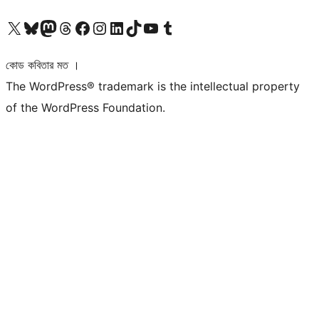
আমাদের X (আগের টুইটার) অ্যাকাউন্টে যান
আমাদের Bluesky অ্যাকাউন্টটি দেখুন
আমাদের মাস্টোডন অ্যাকাউন্টটি দেখুন
আমাদের থ্রেডস অ্যাকাউন্টটি দেখুন
আমাদের ফেসবুক পেজ দেখুন
আমাদের ইন্সটাগ্রাম অ্যাকাউন্ট দেখুন
আমাদের লিঙ্কডইন অ্যাকাউন্টে যান
আমাদের TikTok অ্যাকাউন্টটি দেখুন
আমাদের ইউটিউব চ্যানেলে যান
আমাদের টাম্বলার অ্যাকাউন্ট দেখুন
কোড কবিতার মত ।
The WordPress® trademark is the intellectual property
of the WordPress Foundation.