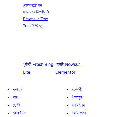
ডেভেলপমেন্ট লগ
সাবভারশন রিপোজিটরি
Browse in Trac
Trac টিকিটসমূহ
পূর্ববর্তী
Fresh Blog
পরবর্তী
Newsus
Lite
Elementor
সম্পর্কে
প্রদর্শনী
খবর
থিমসমূহ
হোষ্টিং
প্লাগইনস
গোপনীয়তা
প্যাটার্নগুলো