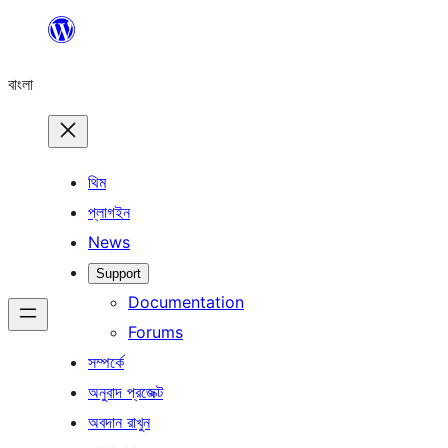
এড়িয়ে
কনটেন্টে
বাংলা
যান
থিম
প্লাগইন
News
Support
Documentation
Forums
সম্পর্কে
অনুবাদ প্রজেক্ট
অবদান রাখুন