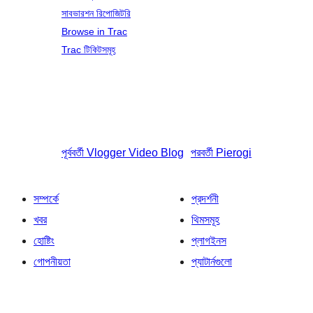
সাবভারশন রিপোজিটরি
Browse in Trac
Trac টিকিটসমূহ
পূর্ববর্তী
Vlogger Video Blog
পরবর্তী
Pierogi
সম্পর্কে
প্রদর্শনী
খবর
থিমসমূহ
হোষ্টিং
প্লাগইনস
গোপনীয়তা
প্যাটার্নগুলো