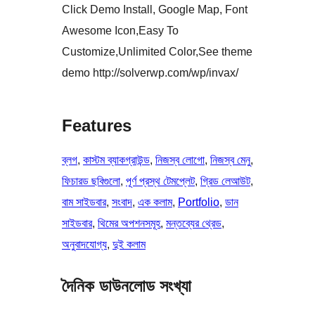
Click Demo Install, Google Map, Font
Awesome Icon,Easy To
Customize,Unlimited Color,See theme
demo http://solverwp.com/wp/invax/
Features
ব্লগ
, 
কাস্টম ব্যাকগ্রাউন্ড
, 
নিজস্ব লোগো
, 
নিজস্ব মেনু
, 
ফিচারড ছবিগুলো
, 
পূর্ণ প্রস্থ টেমপ্লেট
, 
গ্রিড লেআউট
, 
বাম সাইডবার
, 
সংবাদ
, 
এক কলাম
, 
Portfolio
, 
ডান
সাইডবার
, 
থিমের অপশনসমূহ
, 
মন্তব্যের থ্রেড
, 
অনুবাদযোগ্য
, 
দুই কলাম
দৈনিক ডাউনলোড সংখ্যা