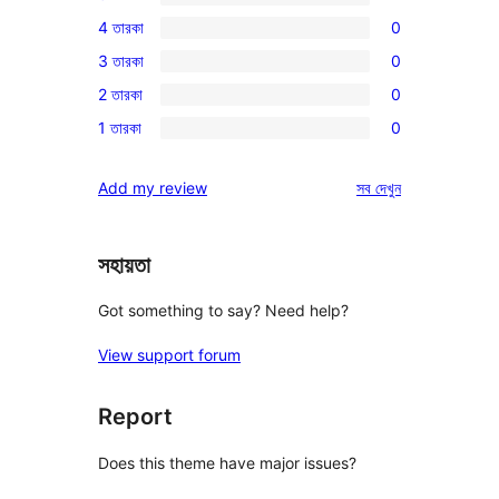
1টি
4 তারকা
0
5-
0টি
3 তারকা
0
স্টার
4-
0টি
রিভিউ
2 তারকা
0
স্টার
3-
0টি
রিভিউ
1 তারকা
0
স্টার
2-
0টি
রিভিউ
স্টার
1-
রিভিউ
Add my review
সব
দেখুন
রিভিউ
স্টার
রিভিউ
সহায়তা
Got something to say? Need help?
View support forum
Report
Does this theme have major issues?