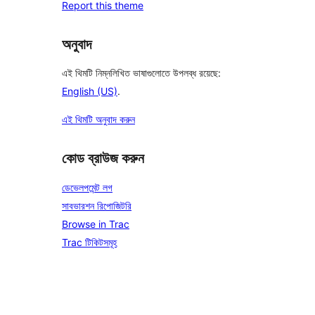
Report this theme
অনুবাদ
এই থিমটি নিম্নলিখিত ভাষাগুলোতে উপলব্ধ রয়েছে:
English (US)
.
এই থিমটি অনুবাদ করুন
কোড ব্রাউজ করুন
ডেভেলপমেন্ট লগ
সাবভারশন রিপোজিটরি
Browse in Trac
Trac টিকিটসমূহ