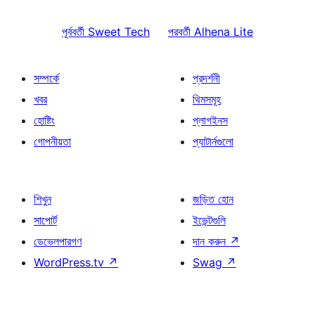
পূর্ববর্তী
Sweet Tech
পরবর্তী
Alhena Lite
সম্পর্কে
প্রদর্শনী
খবর
থিমসমূহ
হোষ্টিং
প্লাগইনস
গোপনীয়তা
প্যাটার্নগুলো
শিখুন
জড়িত হোন
সাপোর্ট
ইভেন্টগুলি
ডেভেলপারগণ
দান করুন
↗
WordPress.tv
↗
Swag
↗