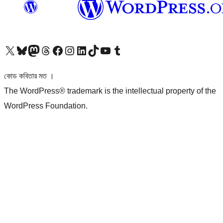
আমাদের X (আগের টুইটার) অ্যাকাউন্টে যান
আমাদের Bluesky অ্যাকাউন্টটি দেখুন
আমাদের মাস্টোডন অ্যাকাউন্টটি দেখুন
আমাদের থ্রেডস অ্যাকাউন্টটি দেখুন
আমাদের ফেসবুক পেজ দেখুন
আমাদের ইন্সটাগ্রাম অ্যাকাউন্ট দেখুন
আমাদের লিঙ্কডইন অ্যাকাউন্টে যান
আমাদের TikTok অ্যাকাউন্টটি দেখুন
আমাদের ইউটিউব চ্যানেলে যান
আমাদের টাম্বলার অ্যাকাউন্ট দেখুন
কোড কবিতার মত ।
The WordPress® trademark is the intellectual property of the
WordPress Foundation.