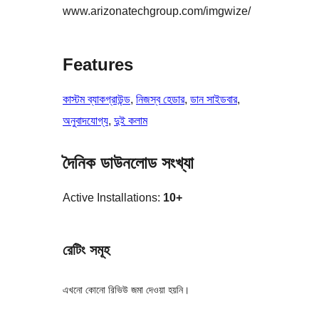
www.arizonatechgroup.com/imgwize/
Features
কাস্টম ব্যাকগ্রাউন্ড
, 
নিজস্ব হেডার
, 
ডান সাইডবার
, 
অনুবাদযোগ্য
, 
দুই কলাম
দৈনিক ডাউনলোড সংখ্যা
Active Installations:
10+
রেটিং সমূহ
এখনো কোনো রিভিউ জমা দেওয়া হয়নি।