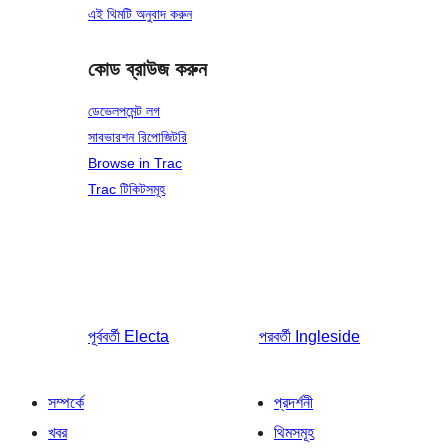
এই থিমটি অনুবাদ করুন
কোড ব্রাউজ করুন
ডেভেলপমেন্ট লগ
সাবভারশন রিপোজিটরি
Browse in Trac
Trac টিকিটসমূহ
পূর্ববর্তী
Electa
পরবর্তী
Ingleside
সম্পর্কে
প্রদর্শনী
খবর
থিমসমূহ