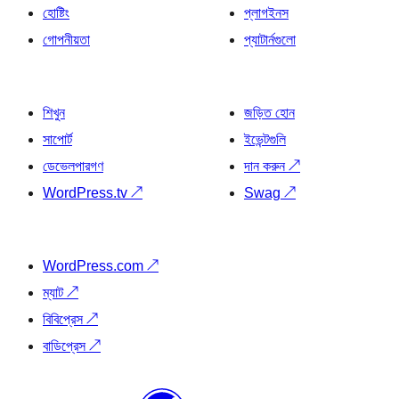
হোষ্টিং
প্লাগইনস
গোপনীয়তা
প্যাটার্নগুলো
শিখুন
জড়িত হোন
সাপোর্ট
ইভেন্টগুলি
ডেভেলপারগণ
দান করুন
↗
WordPress.tv
↗
Swag
↗
WordPress.com
↗
ম্যাট
↗
বিবিপ্রেস
↗
বাডিপ্রেস
↗