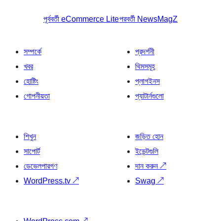
পূর্ববর্তী
eCommerce Lite
পরবর্তী
NewsMagZ
সম্পর্কে
প্রদর্শনী
খবর
থিমসমূহ
হোষ্টিং
প্লাগইনস
গোপনীয়তা
প্যাটার্নগুলো
শিখুন
জড়িত হোন
সাপোর্ট
ইভেন্টগুলি
ডেভেলপারগণ
দান করুন
↗
WordPress.tv
↗
Swag
↗