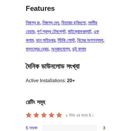
Features
নিজস্ব রং
, 
নিজস্ব মেনু
, 
ফিচারড ছবিগুলো
, 
নমনীয়
হেডার
, 
পূর্ণ প্রস্থ টেমপ্লেট
, 
মাইক্রোফরম্যাট
, 
এক
কলাম
, 
ডান সাইডবার
, 
স্টিকি পোস্ট
, 
থিমের অপশনসমূহ
, 
মন্তব্যের থ্রেড
, 
অনুবাদযোগ্য
, 
দুই কলাম
দৈনিক ডাউনলোড সংখ্যা
Active Installations:
20+
রেটিং সমূহ
৫ স্টার এর মধ্যে
5
।
5 তারকা
3