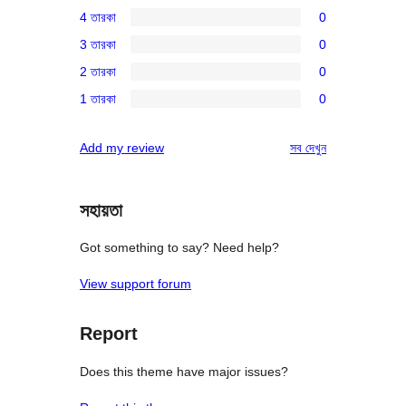
3টি
4 তারকা
0
5-
0টি
3 তারকা
0
স্টার
4-
0টি
রিভিউ
2 তারকা
0
স্টার
3-
0টি
রিভিউ
1 তারকা
0
স্টার
2-
0টি
রিভিউ
স্টার
1-
রিভিউ
Add my review
সব
দেখুন
রিভিউ
স্টার
রিভিউ
সহায়তা
Got something to say? Need help?
View support forum
Report
Does this theme have major issues?