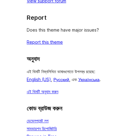
View support forum
Report
Does this theme have major issues?
Report this theme
অনুবাদ
এই থিমটি নিম্নলিখিত ভাষাগুলোতে উপলব্ধ রয়েছে:
English (US)
,
Русский
, এবং
Українська
.
এই থিমটি অনুবাদ করুন
কোড ব্রাউজ করুন
ডেভেলপমেন্ট লগ
সাবভারশন রিপোজিটরি