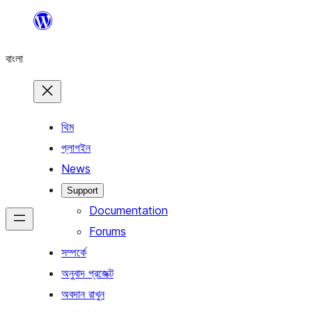
এড়িয়ে
কনটেন্টে
বাংলা
যান
থিম
প্লাগইন
News
Support
Documentation
Forums
সম্পর্কে
অনুবাদ প্রজেক্ট
অবদান রাখুন