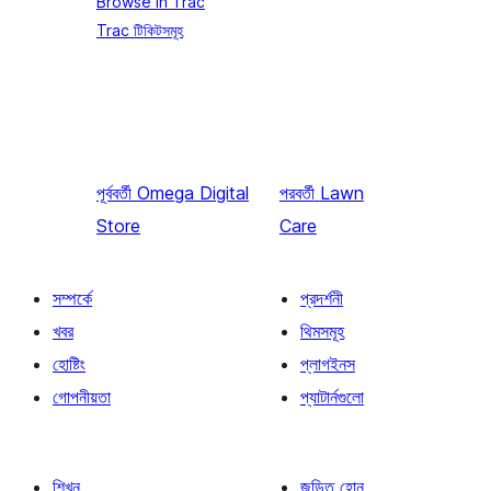
Browse in Trac
Trac টিকিটসমূহ
পূর্ববর্তী
Omega Digital
পরবর্তী
Lawn
Store
Care
সম্পর্কে
প্রদর্শনী
খবর
থিমসমূহ
হোষ্টিং
প্লাগইনস
গোপনীয়তা
প্যাটার্নগুলো
শিখুন
জড়িত হোন