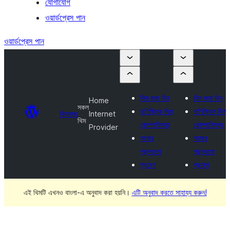
যোগাযোগ
ওয়ার্ডপ্রেস পান
ওয়ার্ডপ্রেস পান
থিম জমা দিন
থিম জমা দিন
Home
সকল
বাণিজ্যিক থিম
বাণিজ্যিক থিম
থিমসমূহ
Internet
থিম
কোম্পানিসমূহ
কোম্পানিসমূহ
Provider
আমার
আমার
পছন্দগুলো
পছন্দগুলো
প্রবেশ
প্রবেশ
এই থিমটি এখনও বাংলা-এ অনুবাদ করা হয়নি।
এটি অনুবাদ করতে সাহায্য করুন!