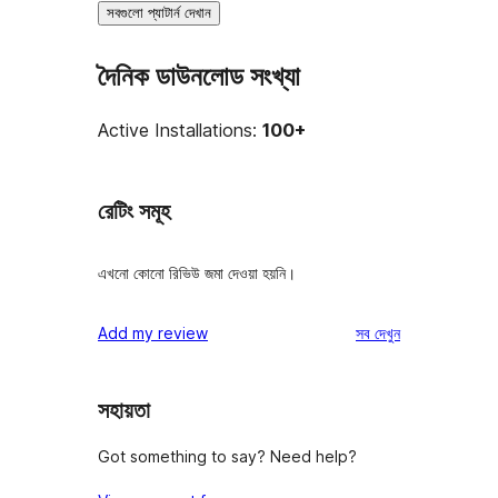
সবগুলো প্যাটার্ন দেখান
দৈনিক ডাউনলোড সংখ্যা
Active Installations:
100+
রেটিং সমূহ
এখনো কোনো রিভিউ জমা দেওয়া হয়নি।
রিভিউ
Add my review
সব
দেখুন
সহায়তা
Got something to say? Need help?