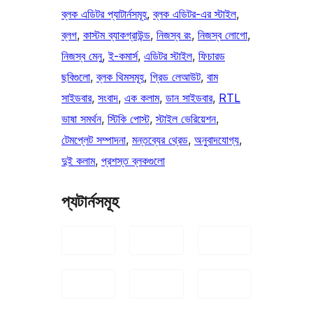
ব্লক এডিটর প্যাটার্নসমূহ
, 
ব্লক এডিটর-এর স্টাইল
, 
ব্লগ
, 
কাস্টম ব্যাকগ্রাউন্ড
, 
নিজস্ব রং
, 
নিজস্ব লোগো
, 
নিজস্ব মেনু
, 
ই-কমার্স
, 
এডিটর স্টাইল
, 
ফিচারড
ছবিগুলো
, 
ব্লক থিমসমূহ
, 
গ্রিড লেআউট
, 
বাম
সাইডবার
, 
সংবাদ
, 
এক কলাম
, 
ডান সাইডবার
, 
RTL
ভাষা সমর্থন
, 
স্টিকি পোস্ট
, 
স্টাইল ভেরিয়েশন
, 
টেমপ্লেট সম্পাদনা
, 
মন্তব্যের থ্রেড
, 
অনুবাদযোগ্য
, 
দুই কলাম
, 
প্রশস্ত ব্লকগুলো
প্যটার্নসমূহ