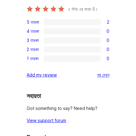
৫ স্টার এর মধ্যে
5
।
5 তারকা
2
2টি
4 তারকা
0
5-
0টি
3 তারকা
0
স্টার
4-
0টি
রিভিউ
2 তারকা
0
স্টার
3-
0টি
রিভিউ
1 তারকা
0
স্টার
2-
0টি
রিভিউ
স্টার
1-
রিভিউ
Add my review
সব
দেখুন
রিভিউ
স্টার
রিভিউ
সহায়তা
Got something to say? Need help?
View support forum