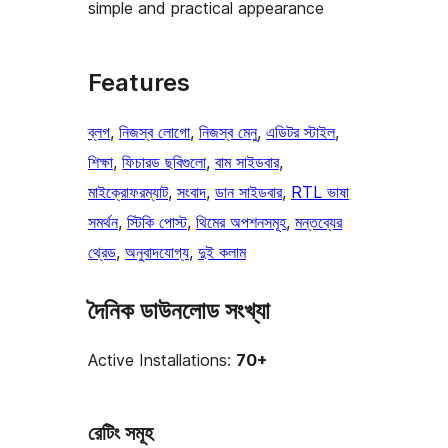
simple and practical appearance
Features
ব্লগ
, 
নিজস্ব লোগো
, 
নিজস্ব মেনু
, 
এডিটর স্টাইল
, 
শিক্ষা
, 
ফিচারড ছবিগুলো
, 
বাম সাইডবার
, 
মাইক্রোফরম্যাট
, 
সংবাদ
, 
ডান সাইডবার
, 
RTL ভাষা
সমর্থন
, 
স্টিকি পোস্ট
, 
থিমের অপশনসমূহ
, 
মন্তব্যের
থ্রেড
, 
অনুবাদযোগ্য
, 
দুই কলাম
দৈনিক ডাউনলোড সংখ্যা
Active Installations:
70+
রেটিং সমূহ