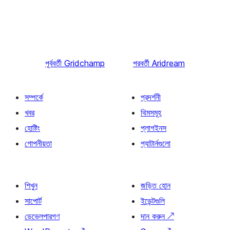
পূর্ববর্তী
Gridchamp
পরবর্তী
Aridream
সম্পর্কে
প্রদর্শনী
খবর
থিমসমূহ
হোষ্টিং
প্লাগইনস
গোপনীয়তা
প্যাটার্নগুলো
শিখুন
জড়িত হোন
সাপোর্ট
ইভেন্টগুলি
ডেভেলপারগণ
দান করুন
↗