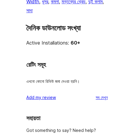
Width
, 
ধূসর
, 
কমলা
, 
মন্তব্যের থ্রেড
, 
দুই কলাম
, 
সাদা
দৈনিক ডাউনলোড সংখ্যা
Active Installations:
60+
রেটিং সমূহ
এখনো কোনো রিভিউ জমা দেওয়া হয়নি।
রিভিউ
Add my review
সব
দেখুন
সহায়তা
Got something to say? Need help?