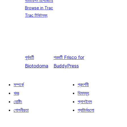
সাবভারশন রিপোজিটরি
Browse in Trac
Trac টিকিটসমূহ
পূর্ববর্তী
পরবর্তী
Frisco for
Biotodoma
BuddyPress
সম্পর্কে
প্রদর্শনী
খবর
থিমসমূহ
হোষ্টিং
প্লাগইনস
গোপনীয়তা
প্যাটার্নগুলো