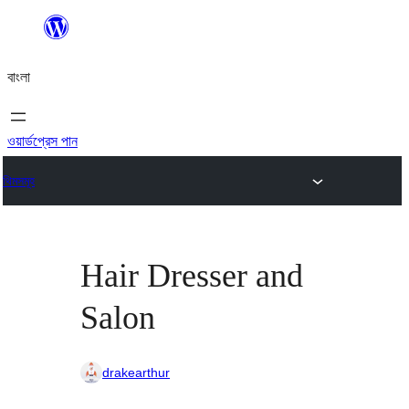
এড়িয়ে
কনটেন্টে
বাংলা
যান
ওয়ার্ডপ্রেস পান
থিমসমূহ
Hair Dresser and
Salon
drakearthur