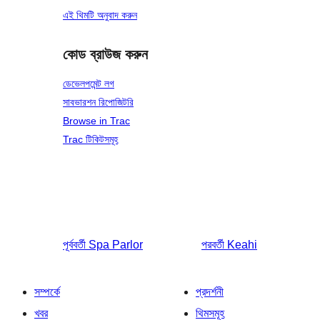
এই থিমটি অনুবাদ করুন
কোড ব্রাউজ করুন
ডেভেলপমেন্ট লগ
সাবভারশন রিপোজিটরি
Browse in Trac
Trac টিকিটসমূহ
পূর্ববর্তী
Spa Parlor
পরবর্তী
Keahi
সম্পর্কে
প্রদর্শনী
খবর
থিমসমূহ