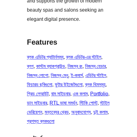
and supports the growth of modern
beauty spas and salons seeking an
elegant digital presence.
Features
ব্লক এডিটর প্যাটার্নসমূহ
, 
ব্লক এডিটর-এর স্টাইল
, 
ব্লগ
, 
কাস্টম ব্যাকগ্রাউন্ড
, 
নিজস্ব রং
, 
নিজস্ব হেডার
, 
নিজস্ব লোগো
, 
নিজস্ব মেনু
, 
ই-কমার্স
, 
এডিটর স্টাইল
, 
ফিচারড ছবিগুলো
, 
ফুটার উইজেটগুলো
, 
ব্লক থিমসমূহ
, 
গ্রিড লেআউট
, 
বাম সাইডবার
, 
এক কলাম
, 
Portfolio
, 
ডান সাইডবার
, 
RTL ভাষা সমর্থন
, 
স্টিকি পোস্ট
, 
স্টাইল
ভেরিয়েশন
, 
মন্তব্যের থ্রেড
, 
অনুবাদযোগ্য
, 
দুই কলাম
, 
প্রশস্ত ব্লকগুলো