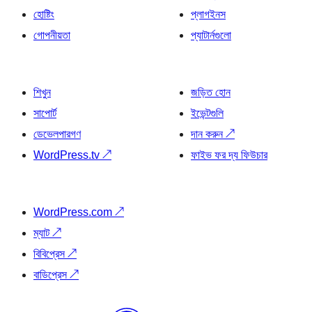
হোষ্টিং
প্লাগইনস
গোপনীয়তা
প্যাটার্নগুলো
শিখুন
জড়িত হোন
সাপোর্ট
ইভেন্টগুলি
ডেভেলপারগণ
দান করুন
↗
WordPress.tv
↗
ফাইভ ফর দ্য ফিউচার
WordPress.com
↗
ম্যাট
↗
বিবিপ্রেস
↗
বাডিপ্রেস
↗