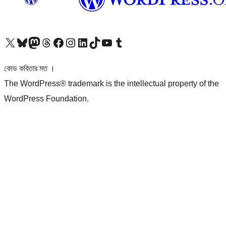
আমাদের X (আগের টুইটার) অ্যাকাউন্টে যান
আমাদের Bluesky অ্যাকাউন্টটি দেখুন
আমাদের মাস্টোডন অ্যাকাউন্টটি দেখুন
আমাদের থ্রেডস অ্যাকাউন্টটি দেখুন
আমাদের ফেসবুক পেজ দেখুন
আমাদের ইন্সটাগ্রাম অ্যাকাউন্ট দেখুন
আমাদের লিঙ্কডইন অ্যাকাউন্টে যান
আমাদের TikTok অ্যাকাউন্টটি দেখুন
আমাদের ইউটিউব চ্যানেলে যান
আমাদের টাম্বলার অ্যাকাউন্ট দেখুন
কোড কবিতার মত ।
The WordPress® trademark is the intellectual property of the
WordPress Foundation.