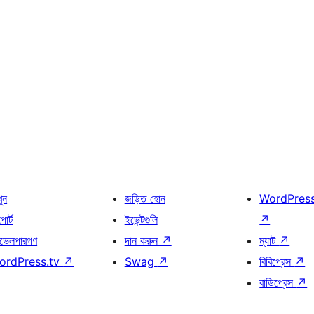
খুন
জড়িত হোন
WordPres
োর্ট
ইভেন্টগুলি
↗
ভেলপারগণ
দান করুন
↗
ম্যাট
↗
ordPress.tv
↗
Swag
↗
বিবিপ্রেস
↗
বাডিপ্রেস
↗