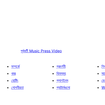
পূর্ববর্তী
Music Press Video
সম্পর্কে
প্রদর্শনী
শি
খবর
থিমসমূহ
সাপ
হোষ্টিং
প্লাগইনস
ডে
গোপনীয়তা
প্যাটার্নগুলো
W