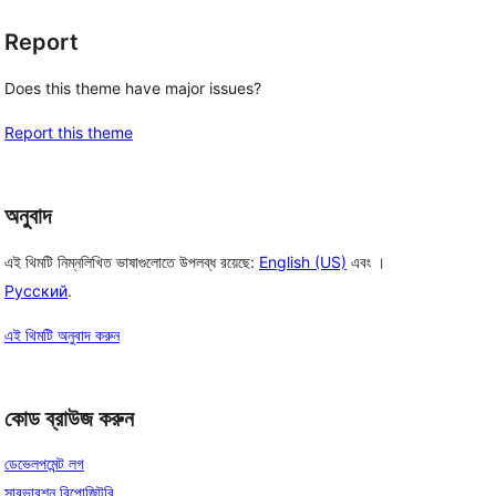
Report
Does this theme have major issues?
Report this theme
অনুবাদ
এই থিমটি নিম্নলিখিত ভাষাগুলোতে উপলব্ধ রয়েছে:
English (US)
এবং ।
Русский
.
এই থিমটি অনুবাদ করুন
কোড ব্রাউজ করুন
ডেভেলপমেন্ট লগ
সাবভারশন রিপোজিটরি