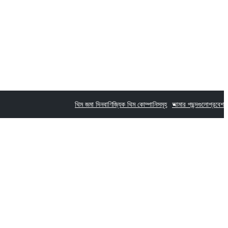
থিম জমা দিন
বাণিজ্যিক থিম কোম্পানিসমূহ
আমার পছন্দগুলো
প্রবেশ