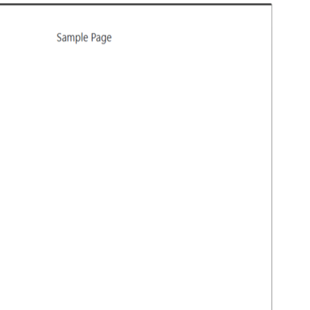
Preview
Download
Version
1.0.4
সর্বশেষ হালনাগাদ
ফেব্রুয়ারি 12, 2026
সক্রিয় ইনস্টলেশনসমূহ
40+
ওয়ার্ডপ্রেস সংস্করণ
6.0
পিএইচপি সংস্করণ
7.4
থিম হোমপেজ