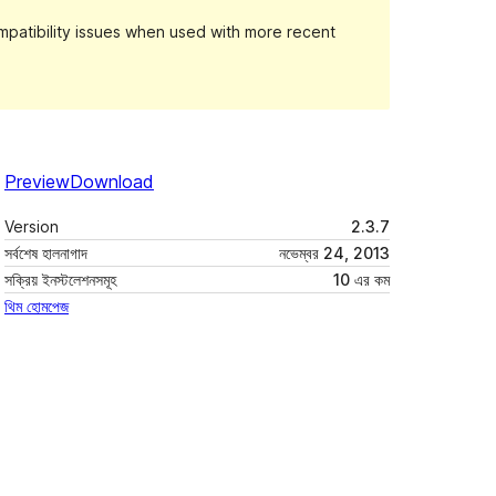
patibility issues when used with more recent
Preview
Download
Version
2.3.7
সর্বশেষ হালনাগাদ
নভেম্বর 24, 2013
সক্রিয় ইনস্টলেশনসমূহ
10 এর কম
থিম হোমপেজ