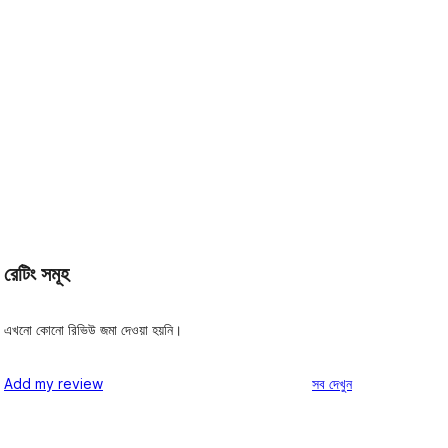
রেটিং সমূহ
এখনো কোনো রিভিউ জমা দেওয়া হয়নি।
রিভিউ
Add my review
সব
দেখুন