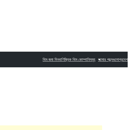
থিম জমা দিন
বাণিজ্যিক থিম কোম্পানিসমূহ
আমার পছন্দগুলো
প্রবেশ