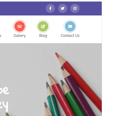
Preview
Download
Version
2.4
সর্বশেষ হালনাগাদ
মে 29, 2026
সক্রিয় ইনস্টলেশনসমূহ
300+
ওয়ার্ডপ্রেস সংস্করণ
6.0
পিএইচপি সংস্করণ
5.6
থিম হোমপেজ