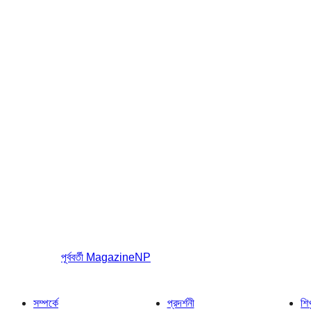
পূর্ববর্তী
MagazineNP
সম্পর্কে
প্রদর্শনী
শি