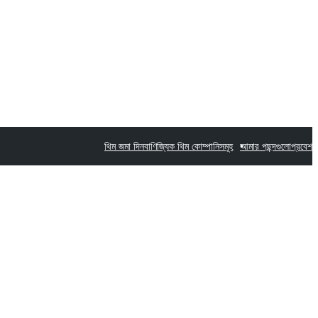
থিম জমা দিন
বাণিজ্যিক থিম কোম্পানিসমূহ
আমার পছন্দগুলো
প্রবেশ