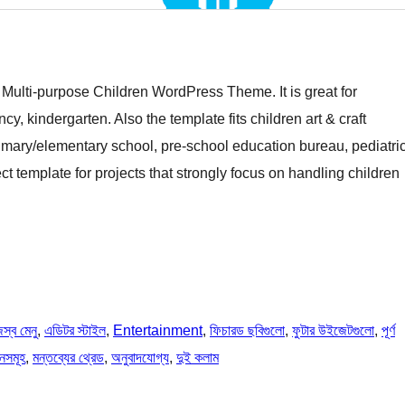
Multi-purpose Children WordPress Theme. It is great for
, kindergarten. Also the template fits children art & craft
primary/elementary school, pre-school education bureau, pediatri
ect template for projects that strongly focus on handling children
স্ব মেনু
, 
এডিটর স্টাইল
, 
Entertainment
, 
ফিচারড ছবিগুলো
, 
ফুটার উইজেটগুলো
, 
পূর্ণ
নসমূহ
, 
মন্তব্যের থ্রেড
, 
অনুবাদযোগ্য
, 
দুই কলাম