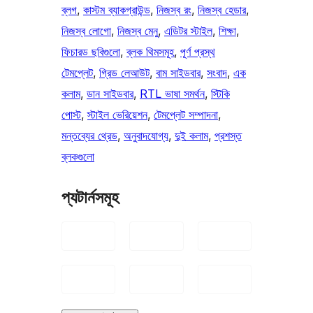
ব্লগ
, 
কাস্টম ব্যাকগ্রাউন্ড
, 
নিজস্ব রং
, 
নিজস্ব হেডার
, 
নিজস্ব লোগো
, 
নিজস্ব মেনু
, 
এডিটর স্টাইল
, 
শিক্ষা
, 
ফিচারড ছবিগুলো
, 
ব্লক থিমসমূহ
, 
পূর্ণ প্রস্থ
টেমপ্লেট
, 
গ্রিড লেআউট
, 
বাম সাইডবার
, 
সংবাদ
, 
এক
কলাম
, 
ডান সাইডবার
, 
RTL ভাষা সমর্থন
, 
স্টিকি
পোস্ট
, 
স্টাইল ভেরিয়েশন
, 
টেমপ্লেট সম্পাদনা
, 
মন্তব্যের থ্রেড
, 
অনুবাদযোগ্য
, 
দুই কলাম
, 
প্রশস্ত
ব্লকগুলো
প্যটার্নসমূহ