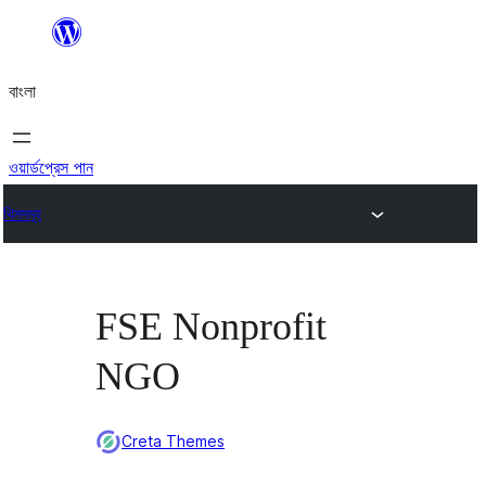
এড়িয়ে
কনটেন্টে
বাংলা
যান
ওয়ার্ডপ্রেস পান
থিমসমূহ
FSE Nonprofit
NGO
Creta Themes