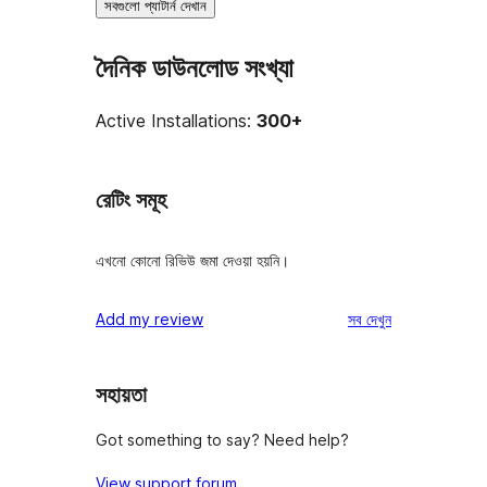
সবগুলো প্যাটার্ন দেখান
দৈনিক ডাউনলোড সংখ্যা
Active Installations:
300+
রেটিং সমূহ
এখনো কোনো রিভিউ জমা দেওয়া হয়নি।
রিভিউ
Add my review
সব
দেখুন
সহায়তা
Got something to say? Need help?
View support forum