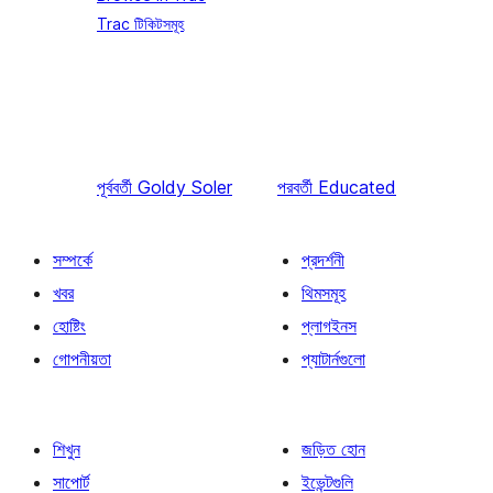
Trac টিকিটসমূহ
পূর্ববর্তী
Goldy Soler
পরবর্তী
Educated
সম্পর্কে
প্রদর্শনী
খবর
থিমসমূহ
হোষ্টিং
প্লাগইনস
গোপনীয়তা
প্যাটার্নগুলো
শিখুন
জড়িত হোন
সাপোর্ট
ইভেন্টগুলি