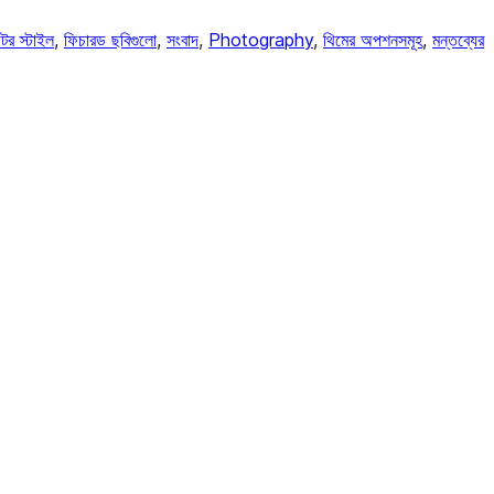
টর স্টাইল
, 
ফিচারড ছবিগুলো
, 
সংবাদ
, 
Photography
, 
থিমের অপশনসমূহ
, 
মন্তব্যের