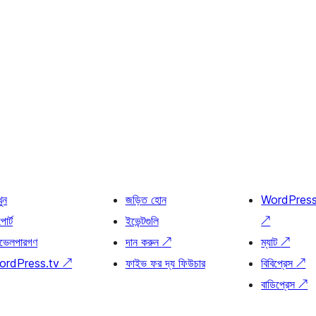
খুন
জড়িত হোন
WordPres
োর্ট
ইভেন্টগুলি
↗
ভেলপারগণ
দান করুন
↗
ম্যাট
↗
ordPress.tv
↗
ফাইভ ফর দ্য ফিউচার
বিবিপ্রেস
↗
বাডিপ্রেস
↗