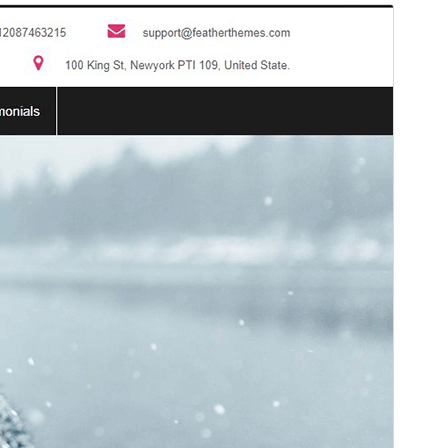
Preview
Download
Version
0.4
সর্বশেষ হালনাগাদ
এপ্রিল 11, 2026
সক্রিয় ইনস্টলেশনসমূহ
40+
ওয়ার্ডপ্রেস সংস্করণ
4.0
পিএইচপি সংস্করণ
5.2
থিম হোমপেজ