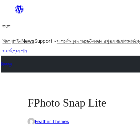
এড়িয়ে
কনটেন্টে
বাংলা
যান
থিম
প্লাগইন
News
Support
সম্পর্কে
অনুবাদ প্রজেক্ট
অবদান রাখুন
যোগাযোগ
ওয়ার্ডপ্
ওয়ার্ডপ্রেস পান
থিমসমূহ
FPhoto Snap Lite
Feather Themes