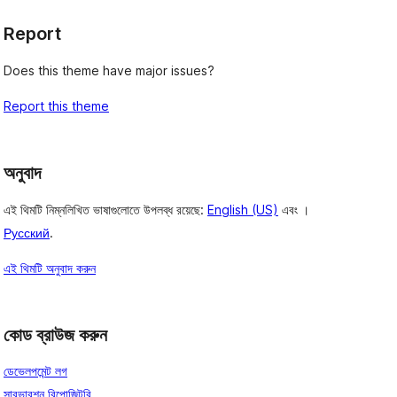
Report
Does this theme have major issues?
Report this theme
অনুবাদ
এই থিমটি নিম্নলিখিত ভাষাগুলোতে উপলব্ধ রয়েছে:
English (US)
এবং ।
Русский
.
এই থিমটি অনুবাদ করুন
কোড ব্রাউজ করুন
ডেভেলপমেন্ট লগ
সাবভারশন রিপোজিটরি