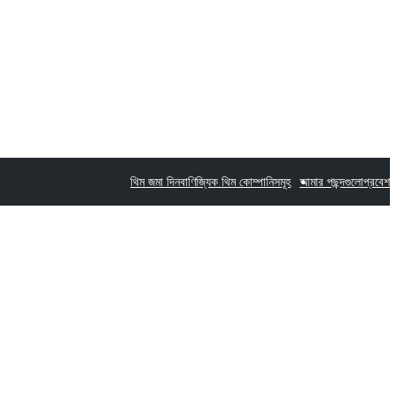
থিম জমা দিন
বাণিজ্যিক থিম কোম্পানিসমূহ
আমার পছন্দগুলো
প্রবেশ