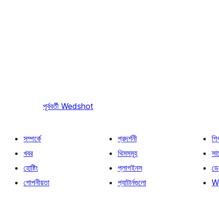
পূর্ববর্তী
Wedshot
সম্পর্কে
প্রদর্শনী
শি
খবর
থিমসমূহ
সাপ
হোষ্টিং
প্লাগইনস
ডে
গোপনীয়তা
প্যাটার্নগুলো
W