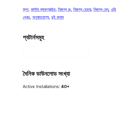
ব্লগ
, 
কাস্টম ব্যাকগ্রাউন্ড
, 
নিজস্ব রং
, 
নিজস্ব হেডার
, 
নিজস্ব মেনু
, 
এডি
থ্রেড
, 
অনুবাদযোগ্য
, 
দুই কলাম
প্যটার্নসমূহ
দৈনিক ডাউনলোড সংখ্যা
Active Installations:
40+