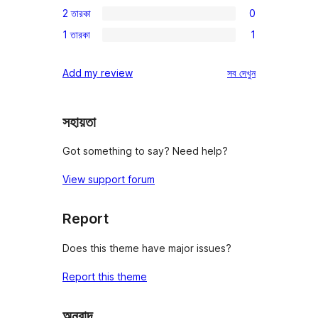
রিভিউ
2 তারকা
0
স্টার
3-
0টি
রিভিউ
1 তারকা
1
স্টার
2-
1টি
রিভিউ
স্টার
1-
রিভিউ
Add my review
সব
দেখুন
রিভিউ
স্টার
রিভিউ
সহায়তা
Got something to say? Need help?
View support forum
Report
Does this theme have major issues?
Report this theme
অনুবাদ