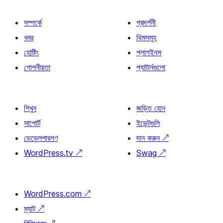
সম্পর্কে
প্রদর্শনী
খবর
থিমসমূহ
হোষ্টিং
প্লাগইনস
গোপনীয়তা
প্যাটার্নগুলো
শিখুন
জড়িত হোন
সাপোর্ট
ইভেন্টগুলি
ডেভেলপারগণ
দান করুন
↗
WordPress.tv
↗
Swag
↗
WordPress.com
↗
ম্যাট
↗