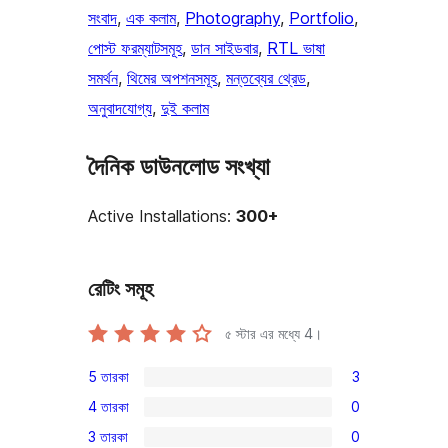
সংবাদ
, 
এক কলাম
, 
Photography
, 
Portfolio
, 
পোস্ট ফরম্যাটসমূহ
, 
ডান সাইডবার
, 
RTL ভাষা
সমর্থন
, 
থিমের অপশনসমূহ
, 
মন্তব্যের থ্রেড
, 
অনুবাদযোগ্য
, 
দুই কলাম
দৈনিক ডাউনলোড সংখ্যা
Active Installations:
300+
রেটিং সমূহ
৫ স্টার এর মধ্যে
4
।
5 তারকা
3
3টি
4 তারকা
0
5-
0টি
3 তারকা
0
স্টার
4-
0টি