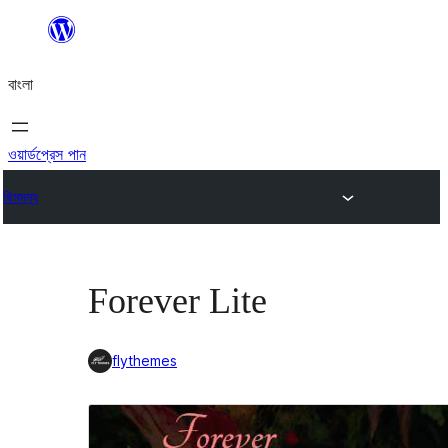
এড়িয়ে
কনটেন্টে
বাংলা
যান
ওয়ার্ডপ্রেস পান
থিমসমূহ
Forever Lite
flythemes