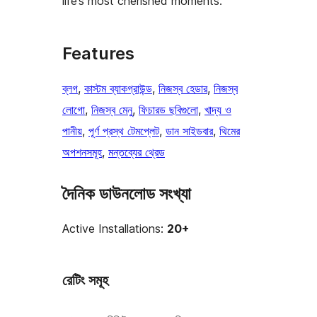
life’s most cherished moments.
Features
ব্লগ
, 
কাস্টম ব্যাকগ্রাউন্ড
, 
নিজস্ব হেডার
, 
নিজস্ব
লোগো
, 
নিজস্ব মেনু
, 
ফিচারড ছবিগুলো
, 
খাদ্য ও
পানীয়
, 
পূর্ণ প্রস্থ টেমপ্লেট
, 
ডান সাইডবার
, 
থিমের
অপশনসমূহ
, 
মন্তব্যের থ্রেড
দৈনিক ডাউনলোড সংখ্যা
Active Installations:
20+
রেটিং সমূহ