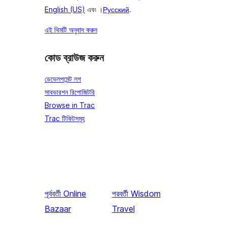
English (US)
এবং ।
Русский
.
এই থিমটি অনুবাদ করুন
কোড ব্রাউজ করুন
ডেভেলপমেন্ট লগ
সাবভারশন রিপোজিটরি
Browse in Trac
Trac টিকিটসমূহ
পূর্ববর্তী
Online
পরবর্তী
Wisdom
Bazaar
Travel