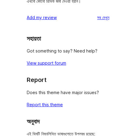
এখনো কোনো রিভিউ জমা দেওয়া হয়নি।
রিভিউ
Add my review
সব
দেখুন
সহায়তা
Got something to say? Need help?
View support forum
Report
Does this theme have major issues?
Report this theme
অনুবাদ
এই থিমটি নিম্নলিখিত ভাষাগুলোতে উপলব্ধ রয়েছে: