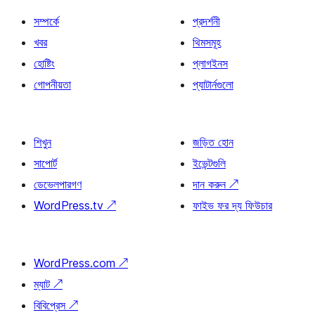
সম্পর্কে
প্রদর্শনী
খবর
থিমসমূহ
হোষ্টিং
প্লাগইনস
গোপনীয়তা
প্যাটার্নগুলো
শিখুন
জড়িত হোন
সাপোর্ট
ইভেন্টগুলি
ডেভেলপারগণ
দান করুন
↗
WordPress.tv
↗
ফাইভ ফর দ্য ফিউচার
WordPress.com
↗
ম্যাট
↗
বিবিপ্রেস
↗