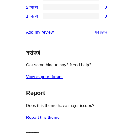
4-
0টি
রিভিউ
2 তারকা
0
স্টার
3-
0টি
রিভিউ
1 তারকা
0
স্টার
2-
0টি
রিভিউ
স্টার
1-
রিভিউ
Add my review
সব
দেখুন
রিভিউ
স্টার
রিভিউ
সহায়তা
Got something to say? Need help?
View support forum
Report
Does this theme have major issues?
Report this theme