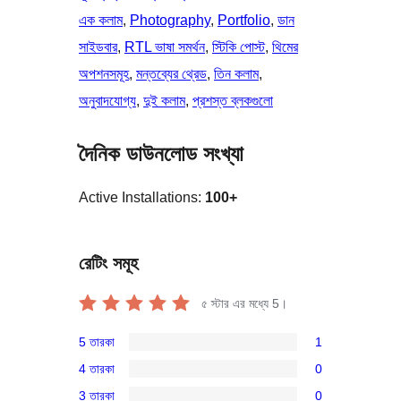
এক কলাম
, 
Photography
, 
Portfolio
, 
ডান
সাইডবার
, 
RTL ভাষা সমর্থন
, 
স্টিকি পোস্ট
, 
থিমের
অপশনসমূহ
, 
মন্তব্যের থ্রেড
, 
তিন কলাম
, 
অনুবাদযোগ্য
, 
দুই কলাম
, 
প্রশস্ত ব্লকগুলো
দৈনিক ডাউনলোড সংখ্যা
Active Installations:
100+
রেটিং সমূহ
৫ স্টার এর মধ্যে
5
।
5 তারকা
1
1টি
4 তারকা
0
5-
0টি
3 তারকা
0
স্টার