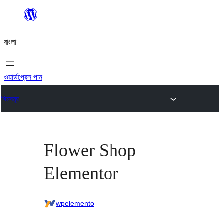
এড়িয়ে
কনটেন্টে
বাংলা
যান
ওয়ার্ডপ্রেস পান
থিমসমূহ
Flower Shop
Elementor
wpelemento