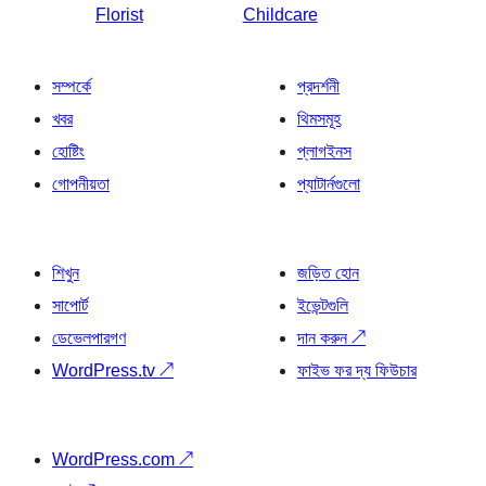
Florist
Childcare
সম্পর্কে
প্রদর্শনী
খবর
থিমসমূহ
হোষ্টিং
প্লাগইনস
গোপনীয়তা
প্যাটার্নগুলো
শিখুন
জড়িত হোন
সাপোর্ট
ইভেন্টগুলি
ডেভেলপারগণ
দান করুন
↗
WordPress.tv
↗
ফাইভ ফর দ্য ফিউচার
WordPress.com
↗