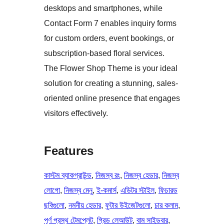
desktops and smartphones, while
Contact Form 7 enables inquiry forms
for custom orders, event bookings, or
subscription-based floral services.
The Flower Shop Theme is your ideal
solution for creating a stunning, sales-
oriented online presence that engages
visitors effectively.
Features
কাস্টম ব্যাকগ্রাউন্ড
, 
নিজস্ব রং
, 
নিজস্ব হেডার
, 
নিজস্ব
লোগো
, 
নিজস্ব মেনু
, 
ই-কমার্স
, 
এডিটর স্টাইল
, 
ফিচারড
ছবিগুলো
, 
নমনীয় হেডার
, 
ফুটার উইজেটগুলো
, 
চার কলাম
, 
পূর্ণ প্রস্থ টেমপ্লেট
, 
গ্রিড লেআউট
, 
বাম সাইডবার
, 