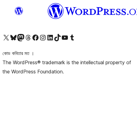
আমাদের X (আগের টুইটার) অ্যাকাউন্টে যান
আমাদের Bluesky অ্যাকাউন্টটি দেখুন
আমাদের মাস্টোডন অ্যাকাউন্টটি দেখুন
আমাদের থ্রেডস অ্যাকাউন্টটি দেখুন
আমাদের ফেসবুক পেজ দেখুন
আমাদের ইন্সটাগ্রাম অ্যাকাউন্ট দেখুন
আমাদের লিঙ্কডইন অ্যাকাউন্টে যান
আমাদের TikTok অ্যাকাউন্টটি দেখুন
আমাদের ইউটিউব চ্যানেলে যান
আমাদের টাম্বলার অ্যাকাউন্ট দেখুন
কোড কবিতার মত ।
The WordPress® trademark is the intellectual property of
the WordPress Foundation.