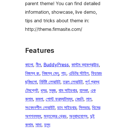
parent theme! You can find detailed
information, showcase, live demo,
tips and tricks about theme in:
http://theme.firmasite.com/
Features
কালো
, 
নীল
, 
BuddyPress
, 
কাস্টম ব্যাকগ্রাউন্ড
, 
নিজস্ব রং
, 
নিজস্ব মেনু
, 
গাঢ়
, 
এডিটর স্টাইল
, 
ফিচারড
ছবিগুলো
, 
নির্দিষ্ট লেআউট
, 
তরল লেআউট
, 
পূর্ণ প্রস্থ
টেমপ্লেট
, 
ধূসর
, 
সবুজ
, 
বাম সাইডবার
, 
হালকা
, 
এক
কলাম
, 
কমলা
, 
পোস্ট ফরম্যাটসমূহ
, 
বেগুনি
, 
লাল
, 
সংবেদনশীল লেআউট
, 
ডান সাইডবার
, 
সিলভার
, 
থিমের
অপশনসমূহ
, 
মন্তব্যের থ্রেড
, 
অনুবাদযোগ্য
, 
দুই
কলাম
, 
সাদা
, 
হলুদ