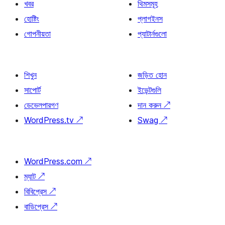
খবর
থিমসমূহ
হোষ্টিং
প্লাগইনস
গোপনীয়তা
প্যাটার্নগুলো
শিখুন
জড়িত হোন
সাপোর্ট
ইভেন্টগুলি
ডেভেলপারগণ
দান করুন
↗
WordPress.tv
↗
Swag
↗
WordPress.com
↗
ম্যাট
↗
বিবিপ্রেস
↗
বাডিপ্রেস
↗