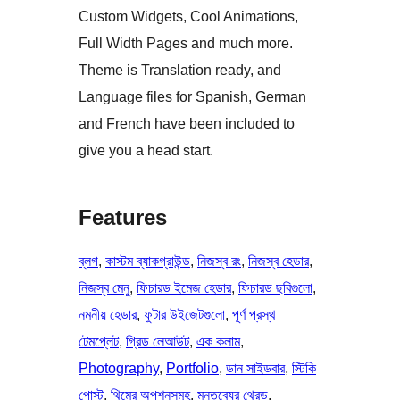
Custom Widgets, Cool Animations,
Full Width Pages and much more.
Theme is Translation ready, and
Language files for Spanish, German
and French have been included to
give you a head start.
Features
ব্লগ
, 
কাস্টম ব্যাকগ্রাউন্ড
, 
নিজস্ব রং
, 
নিজস্ব হেডার
, 
নিজস্ব মেনু
, 
ফিচারড ইমেজ হেডার
, 
ফিচারড ছবিগুলো
, 
নমনীয় হেডার
, 
ফুটার উইজেটগুলো
, 
পূর্ণ প্রস্থ
টেমপ্লেট
, 
গ্রিড লেআউট
, 
এক কলাম
, 
Photography
, 
Portfolio
, 
ডান সাইডবার
, 
স্টিকি
পোস্ট
, 
থিমের অপশনসমূহ
, 
মন্তব্যের থ্রেড
, 