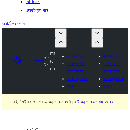
যোগাযোগ
ওয়ার্ডপ্রেস পান
ওয়ার্ডপ্রেস পান
Fif
থিম জমা দিন
থিম জমা দিন
সকল
থিমসমূহ
te
বাণিজ্যিক থিম
বাণিজ্যিক থিম
থিম
en
কোম্পানিসমূহ
কোম্পানিসমূহ
আমার পছন্দগুলো
আমার পছন্দগুলো
প্রবেশ
প্রবেশ
এই থিমটি এখনও বাংলা-এ অনুবাদ করা হয়নি।
এটি অনুবাদ করতে সাহায্য করুন!