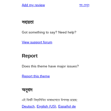
1-
রিভিউ
Add my review
সব
দেখুন
রিভিউ
স্টার
রিভিউ
সহায়তা
Got something to say? Need help?
View support forum
Report
Does this theme have major issues?
Report this theme
অনুবাদ
এই থিমটি নিম্নলিখিত ভাষাগুলোতে উপলব্ধ রয়েছে:
Deutsch
,
English (US)
,
Español de