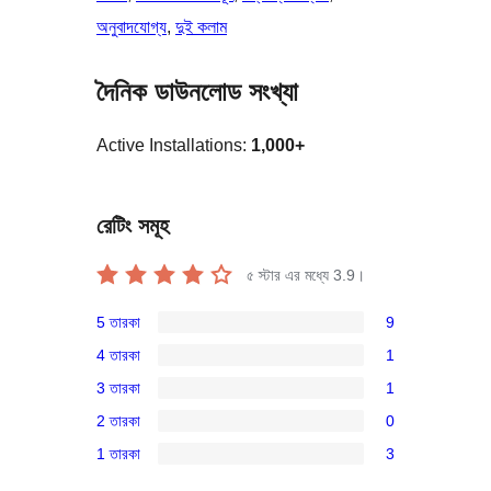
অনুবাদযোগ্য
, 
দুই কলাম
দৈনিক ডাউনলোড সংখ্যা
Active Installations:
1,000+
রেটিং সমূহ
৫ স্টার এর মধ্যে
3.9
।
5 তারকা
9
9টি
4 তারকা
1
5-
1টি
3 তারকা
1
স্টার
4-
1টি
রিভিউ
2 তারকা
0
স্টার
3-
0টি
রিভিউ
1 তারকা
3
স্টার
2-
3টি
রিভিউ
স্টার