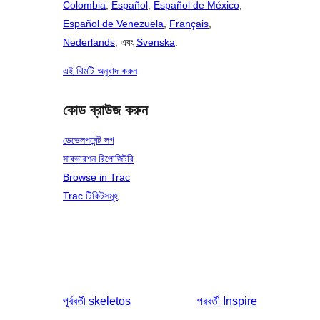
Colombia
,
Español
,
Español de México
,
Español de Venezuela
,
Français
,
Nederlands
, এবং
Svenska
.
এই থিমটি অনুবাদ করুন
কোড ব্রাউজ করুন
ডেভেলপমেন্ট লগ
সাবভারশন রিপোজিটরি
Browse in Trac
Trac টিকিটসমূহ
পূর্ববর্তী
skeletos
পরবর্তী
Inspire