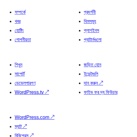
সম্পর্কে
প্রদর্শনী
খবর
থিমসমূহ
হোষ্টিং
প্লাগইনস
গোপনীয়তা
প্যাটার্নগুলো
শিখুন
জড়িত হোন
সাপোর্ট
ইভেন্টগুলি
ডেভেলপারগণ
দান করুন
↗
WordPress.tv
↗
ফাইভ ফর দ্য ফিউচার
WordPress.com
↗
ম্যাট
↗
বিবিপ্রেস
↗