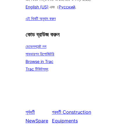
English (US)
এবং ।
Русский
.
এই থিমটি অনুবাদ করুন
কোড ব্রাউজ করুন
ডেভেলপমেন্ট লগ
সাবভারশন রিপোজিটরি
Browse in Trac
Trac টিকিটসমূহ
পূর্ববর্তী
পরবর্তী
Construction
NewSpare
Equipments