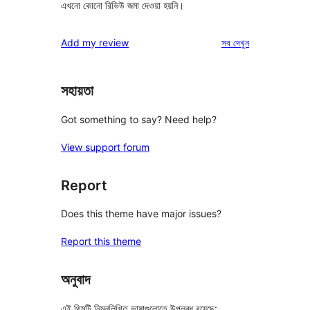
এখনো কোনো রিভিউ জমা দেওয়া হয়নি।
রিভিউ
Add my review
সব
দেখুন
সহায়তা
Got something to say? Need help?
View support forum
Report
Does this theme have major issues?
Report this theme
অনুবাদ
এই থিমটি নিম্নলিখিত ভাষাগুলোতে উপলব্ধ রয়েছে: