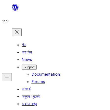
এড়িয়ে
কনটেন্টে
বাংলা
যান
থিম
প্লাগইন
News
Support
Documentation
Forums
সম্পর্কে
অনুবাদ প্রজেক্ট
অবদান রাখুন