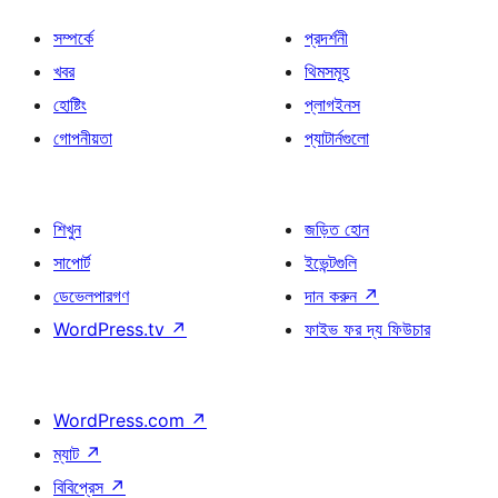
সম্পর্কে
প্রদর্শনী
খবর
থিমসমূহ
হোষ্টিং
প্লাগইনস
গোপনীয়তা
প্যাটার্নগুলো
শিখুন
জড়িত হোন
সাপোর্ট
ইভেন্টগুলি
ডেভেলপারগণ
দান করুন
↗
WordPress.tv
↗
ফাইভ ফর দ্য ফিউচার
WordPress.com
↗
ম্যাট
↗
বিবিপ্রেস
↗