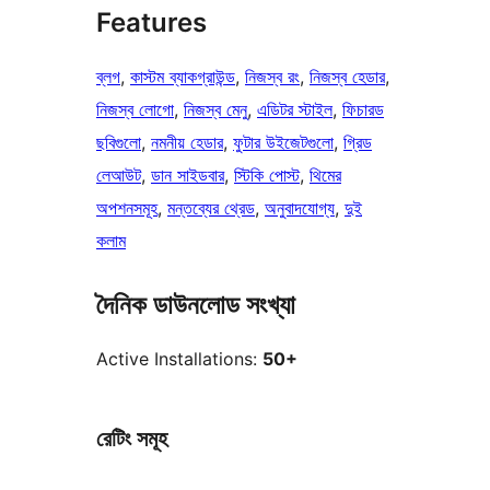
Features
ব্লগ
, 
কাস্টম ব্যাকগ্রাউন্ড
, 
নিজস্ব রং
, 
নিজস্ব হেডার
, 
নিজস্ব লোগো
, 
নিজস্ব মেনু
, 
এডিটর স্টাইল
, 
ফিচারড
ছবিগুলো
, 
নমনীয় হেডার
, 
ফুটার উইজেটগুলো
, 
গ্রিড
লেআউট
, 
ডান সাইডবার
, 
স্টিকি পোস্ট
, 
থিমের
অপশনসমূহ
, 
মন্তব্যের থ্রেড
, 
অনুবাদযোগ্য
, 
দুই
কলাম
দৈনিক ডাউনলোড সংখ্যা
Active Installations:
50+
রেটিং সমূহ