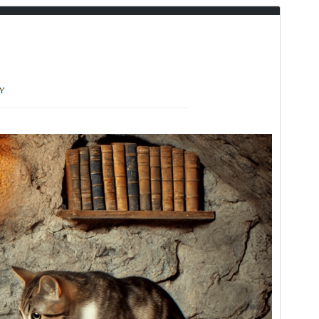
Preview
Download
Version
1.1.4
সর্বশেষ হালনাগাদ
সেপ্টেম্বর 26, 2024
সক্রিয় ইনস্টলেশনসমূহ
200+
পিএইচপি সংস্করণ
7.0
থিম হোমপেজ