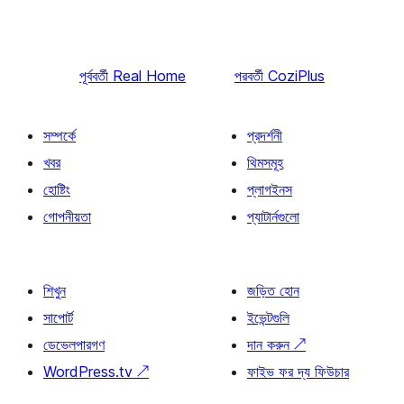
পূর্ববর্তী
Real Home
পরবর্তী
CoziPlus
সম্পর্কে
প্রদর্শনী
খবর
থিমসমূহ
হোষ্টিং
প্লাগইনস
গোপনীয়তা
প্যাটার্নগুলো
শিখুন
জড়িত হোন
সাপোর্ট
ইভেন্টগুলি
ডেভেলপারগণ
দান করুন
↗
WordPress.tv
↗
ফাইভ ফর দ্য ফিউচার