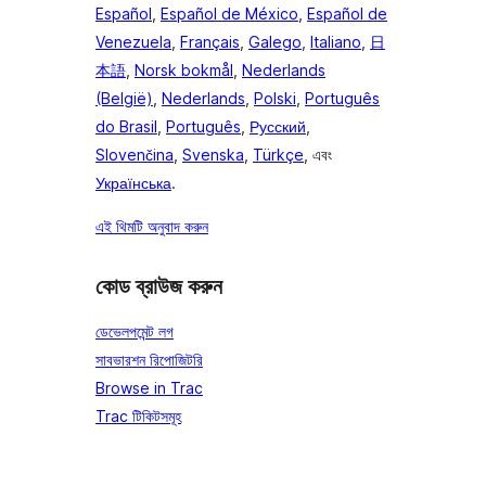
Español
,
Español de México
,
Español de
Venezuela
,
Français
,
Galego
,
Italiano
,
日
本語
,
Norsk bokmål
,
Nederlands
(België)
,
Nederlands
,
Polski
,
Português
do Brasil
,
Português
,
Русский
,
Slovenčina
,
Svenska
,
Türkçe
, এবং
Українська
.
এই থিমটি অনুবাদ করুন
কোড ব্রাউজ করুন
ডেভেলপমেন্ট লগ
সাবভারশন রিপোজিটরি
Browse in Trac
Trac টিকিটসমূহ