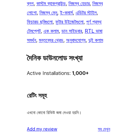
ব্লগ
, 
কাস্টম ব্যাকগ্রাউন্ড
, 
নিজস্ব হেডার
, 
নিজস্ব
লোগো
, 
নিজস্ব মেনু
, 
ই-কমার্স
, 
এডিটর স্টাইল
, 
ফিচারড ছবিগুলো
, 
ফুটার উইজেটগুলো
, 
পূর্ণ প্রস্থ
টেমপ্লেট
, 
এক কলাম
, 
ডান সাইডবার
, 
RTL ভাষা
সমর্থন
, 
মন্তব্যের থ্রেড
, 
অনুবাদযোগ্য
, 
দুই কলাম
দৈনিক ডাউনলোড সংখ্যা
Active Installations:
1,000+
রেটিং সমূহ
এখনো কোনো রিভিউ জমা দেওয়া হয়নি।
রিভিউ
Add my review
সব
দেখুন