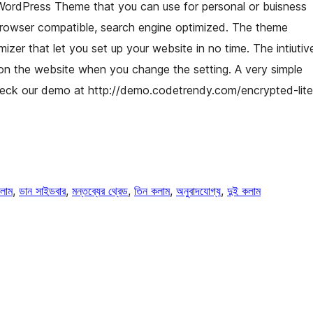
 WordPress Theme that you can use for personal or buisness
browser compatible, search engine optimized. The theme
zer that let you set up your website in no time. The intiutiv
on the website when you change the setting. A very simple
heck our demo at http://demo.codetrendy.com/encrypted-lite
লাম
, 
ডান সাইডবার
, 
মন্তব্যের থ্রেড
, 
তিন কলাম
, 
অনুবাদযোগ্য
, 
দুই কলাম