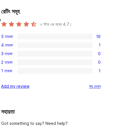
রেটিং সমূহ
e
৫ স্টার এর মধ্যে
4.7
।
5 তারকা
16
16টি
4 তারকা
1
5-
1টি
3 তারকা
0
স্টার
4-
0টি
রিভিউ
2 তারকা
0
স্টার
3-
0টি
রিভিউ
1 তারকা
1
স্টার
2-
1টি
রিভিউ
স্টার
1-
রিভিউ
Add my review
সব
দেখুন
রিভিউ
স্টার
রিভিউ
সহায়তা
Got something to say? Need help?