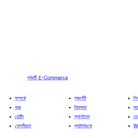
পূর্ববর্তী
E-Commerce
সম্পর্কে
প্রদর্শনী
শি
খবর
থিমসমূহ
সাপ
হোষ্টিং
প্লাগইনস
ডে
গোপনীয়তা
প্যাটার্নগুলো
W