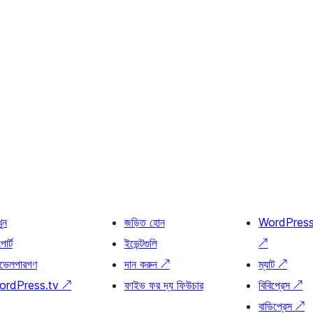
খুন
জড়িত হোন
WordPres
োর্ট
ইভেন্টগুলি
↗
ভেলপারগণ
দান করুন
↗
ম্যাট
↗
ordPress.tv
↗
ফাইভ ফর দ্য ফিউচার
বিবিপ্রেস
↗
বাডিপ্রেস
↗