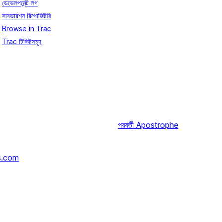
ডেভেলপমেন্ট লগ
সাবভারশন রিপোজিটরি
Browse in Trac
Trac টিকিটসমূহ
পরবর্তী
Apostrophe
s.com