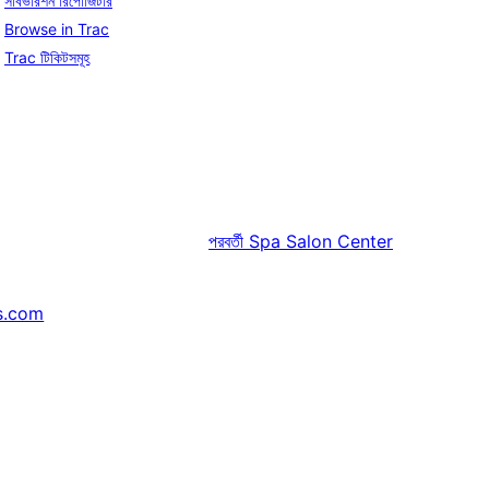
সাবভারশন রিপোজিটরি
Browse in Trac
Trac টিকিটসমূহ
পরবর্তী
Spa Salon Center
s.com