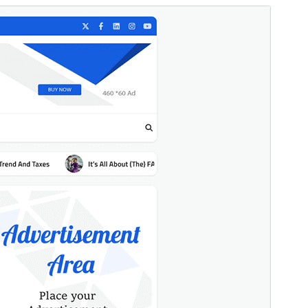
Preview
Download
Version
1.0.4
সর্বশেষ হালনাগাদ
জুলাই 31, 2026
সক্রিয় ইনস্টলেশনসমূহ
200+
ওয়ার্ডপ্রেস সংস্করণ
5.0
পিএইচপি সংস্করণ
8.0
থিম হোমপেজ