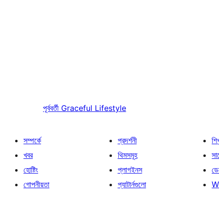
পূর্ববর্তী
Graceful Lifestyle
সম্পর্কে
প্রদর্শনী
শি
খবর
থিমসমূহ
সাপ
হোষ্টিং
প্লাগইনস
ডে
গোপনীয়তা
প্যাটার্নগুলো
W