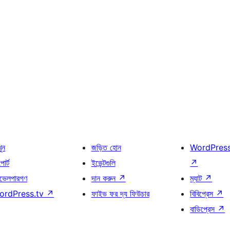
খুন
জড়িত হোন
WordPres
োর্ট
ইভেন্টগুলি
↗
ভেলপারগণ
দান করুন
↗
ম্যাট
↗
ordPress.tv
↗
ফাইভ ফর দ্য ফিউচার
বিবিপ্রেস
↗
বাডিপ্রেস
↗