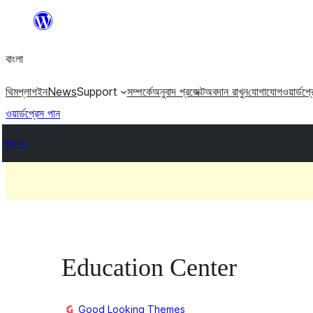
এড়িয়ে
কনটেন্টে
বাংলা
যান
থিম
প্লাগইন
News
Support
সম্পর্কে
অনুবাদ প্রজেক্ট
অবদান রাখুন
যোগাযোগ
ওয়ার্ডপ্
ওয়ার্ডপ্রেস পান
থিমসমূহ
Education Center
Good Looking Themes