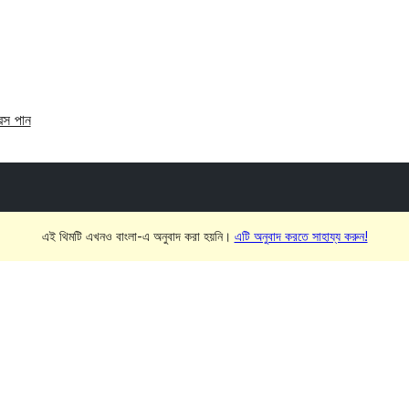
রেস পান
এই থিমটি এখনও বাংলা-এ অনুবাদ করা হয়নি।
এটি অনুবাদ করতে সাহায্য করুন!