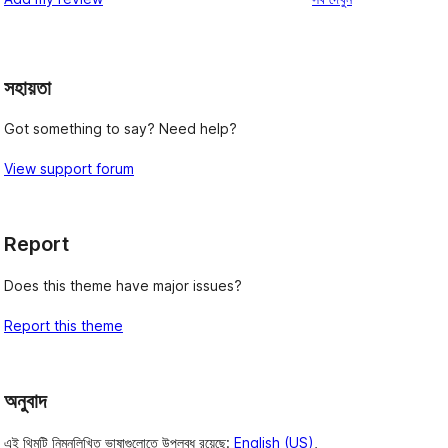
রিভিউ
স্টার
রিভিউ
সহায়তা
Got something to say? Need help?
View support forum
Report
Does this theme have major issues?
Report this theme
অনুবাদ
এই থিমটি নিম্নলিখিত ভাষাগুলোতে উপলব্ধ রয়েছে:
English (US)
,