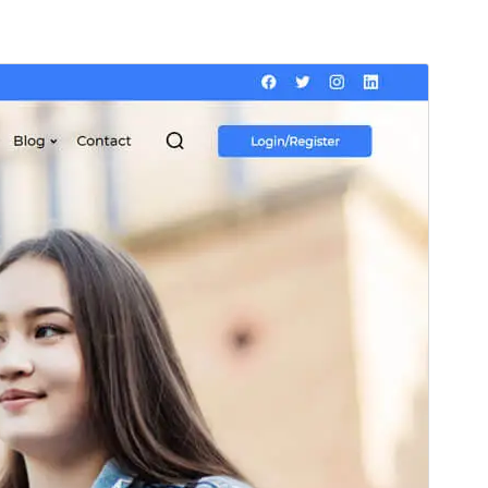
বাণিজ্যিক থিম
This theme is free but offers additional paid
commercial upgrades or support.
সাপোর্ট দেখুন
Preview
Download
Version
1.0.3
সর্বশেষ হালনাগাদ
জুলাই 29, 2025
সক্রিয় ইনস্টলেশনসমূহ
100+
পিএইচপি সংস্করণ
8.0
থিম হোমপেজ