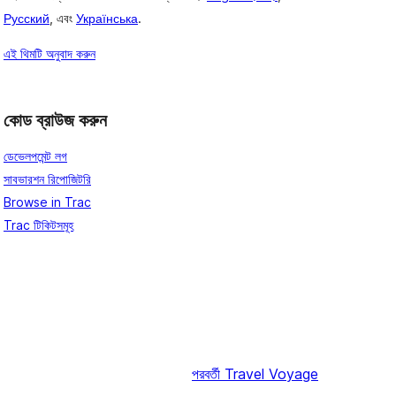
Русский
, এবং
Українська
.
এই থিমটি অনুবাদ করুন
কোড ব্রাউজ করুন
ডেভেলপমেন্ট লগ
সাবভারশন রিপোজিটরি
Browse in Trac
Trac টিকিটসমূহ
পরবর্তী
Travel Voyage