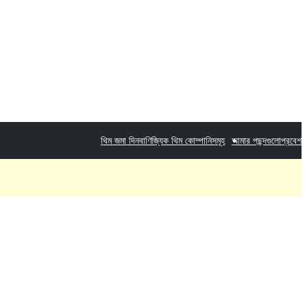
থিম জমা দিন
বাণিজ্যিক থিম কোম্পানিসমূহ
আমার পছন্দগুলো
প্রবেশ