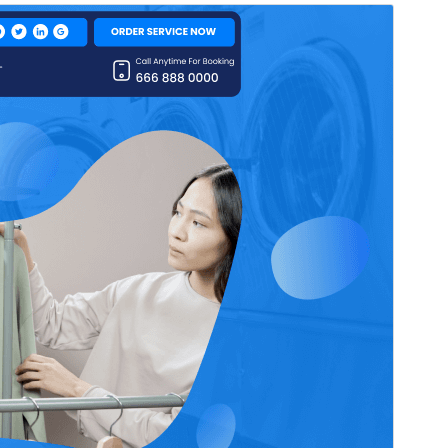
Preview
Download
Version
0.4.4
সর্বশেষ হালনাগাদ
জুন 10, 2026
সক্রিয় ইনস্টলেশনসমূহ
30+
ওয়ার্ডপ্রেস সংস্করণ
5.0
পিএইচপি সংস্করণ
5.6
থিম হোমপেজ