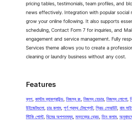
pricing tables, testimonials, team profiles, and b
news effectively. Integration with popular socia
grow your online following. It also supports es
scheduling, Contact Form 7 for inquiries, and Ma
engagement and service management. Fully respo
Services theme allows you to create a profession
cleaning or laundry business without any cost.
Features
ব্লগ
, 
কাস্টম ব্যাকগ্রাউন্ড
, 
নিজস্ব রং
, 
নিজস্ব হেডার
, 
নিজস্ব লোগো
, 
ন
উইজেটগুলো
, 
চার কলাম
, 
পূর্ণ প্রস্থ টেমপ্লেট
, 
গ্রিড লেআউট
, 
বাম সাই
স্টিকি পোস্ট
, 
থিমের অপশনসমূহ
, 
মন্তব্যের থ্রেড
, 
তিন কলাম
, 
অনুবাদয