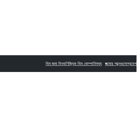
থিম জমা দিন
বাণিজ্যিক থিম কোম্পানিসমূহ
আমার পছন্দগুলো
প্রবেশ