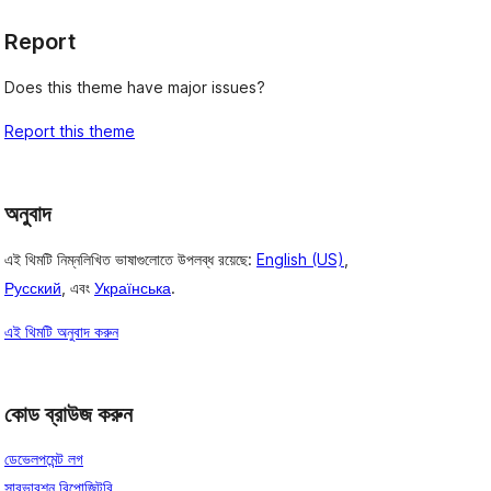
Report
Does this theme have major issues?
Report this theme
অনুবাদ
এই থিমটি নিম্নলিখিত ভাষাগুলোতে উপলব্ধ রয়েছে:
English (US)
,
Русский
, এবং
Українська
.
এই থিমটি অনুবাদ করুন
কোড ব্রাউজ করুন
ডেভেলপমেন্ট লগ
সাবভারশন রিপোজিটরি