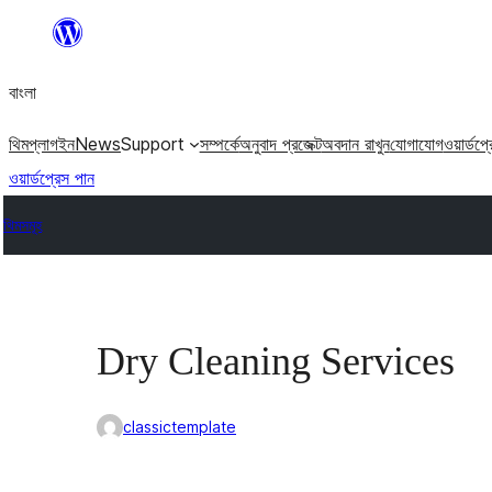
এড়িয়ে
কনটেন্টে
বাংলা
যান
থিম
প্লাগইন
News
Support
সম্পর্কে
অনুবাদ প্রজেক্ট
অবদান রাখুন
যোগাযোগ
ওয়ার্ডপ্
ওয়ার্ডপ্রেস পান
থিমসমূহ
Dry Cleaning Services
classictemplate