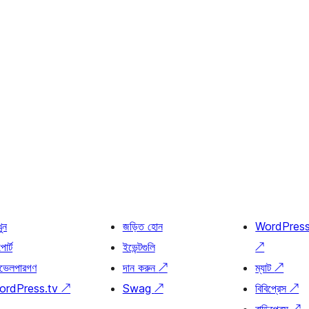
খুন
জড়িত হোন
WordPres
োর্ট
ইভেন্টগুলি
↗
ভেলপারগণ
দান করুন
↗
ম্যাট
↗
ordPress.tv
↗
Swag
↗
বিবিপ্রেস
↗