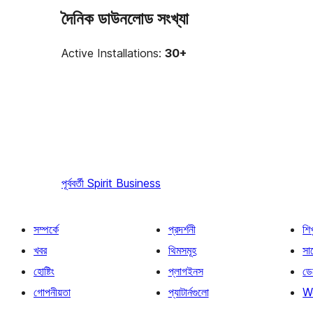
দৈনিক ডাউনলোড সংখ্যা
Active Installations:
30+
পূর্ববর্তী
Spirit Business
সম্পর্কে
প্রদর্শনী
শি
খবর
থিমসমূহ
সাপ
হোষ্টিং
প্লাগইনস
ডে
গোপনীয়তা
প্যাটার্নগুলো
W