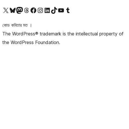
আমাদের X (আগের টুইটার) অ্যাকাউন্টে যান
আমাদের Bluesky অ্যাকাউন্টটি দেখুন
আমাদের মাস্টোডন অ্যাকাউন্টটি দেখুন
আমাদের থ্রেডস অ্যাকাউন্টটি দেখুন
আমাদের ফেসবুক পেজ দেখুন
আমাদের ইন্সটাগ্রাম অ্যাকাউন্ট দেখুন
আমাদের লিঙ্কডইন অ্যাকাউন্টে যান
আমাদের TikTok অ্যাকাউন্টটি দেখুন
আমাদের ইউটিউব চ্যানেলে যান
আমাদের টাম্বলার অ্যাকাউন্ট দেখুন
কোড কবিতার মত ।
The WordPress® trademark is the intellectual property of
the WordPress Foundation.