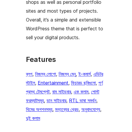
shops as well as personal portfolio
sites and most types of projects.
Overall, it’s a simple and extensible
WordPress theme that is perfect to
sell your digital products.
Features
ব্লগ
, 
নিজস্ব লোগো
, 
নিজস্ব মেনু
, 
ই-কমার্স
, 
এডিটর
স্টাইল
, 
Entertainment
, 
ফিচারড ছবিগুলো
, 
পূর্ণ
প্রস্থ টেমপ্লেট
, 
বাম সাইডবার
, 
এক কলাম
, 
পোস্ট
ফরম্যাটসমূহ
, 
ডান সাইডবার
, 
RTL ভাষা সমর্থন
, 
থিমের অপশনসমূহ
, 
মন্তব্যের থ্রেড
, 
অনুবাদযোগ্য
, 
দুই কলাম