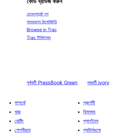
কোড ব্রাউজ করুন
ডেভেলপমেন্ট লগ
সাবভারশন রিপোজিটরি
Browse in Trac
Trac টিকিটসমূহ
পূর্ববর্তী
PressBook Green
পরবর্তী
ivory
সম্পর্কে
প্রদর্শনী
খবর
থিমসমূহ
হোষ্টিং
প্লাগইনস
গোপনীয়তা
প্যাটার্নগুলো