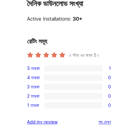
দৈনিক ডাউনলোড সংখ্যা
Active Installations:
30+
রেটিং সমূহ
৫ স্টার এর মধ্যে
5
।
5 তারকা
1
1টি
4 তারকা
0
5-
0টি
3 তারকা
0
স্টার
4-
0টি
রিভিউ
2 তারকা
0
স্টার
3-
0টি
রিভিউ
1 তারকা
0
স্টার
2-
0টি
রিভিউ
স্টার
1-
রিভিউ
Add my review
সব
দেখুন
রিভিউ
স্টার
রিভিউ