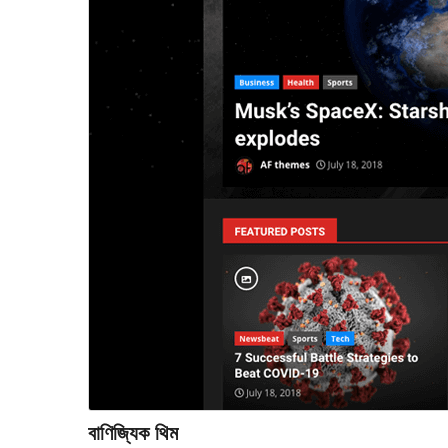
বাণিজ্যিক থিম