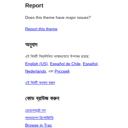
Report
Does this theme have major issues?
Report this theme
অনুবাদ
এই থিমটি নিম্নলিখিত ভাষাগুলোতে উপলব্ধ রয়েছে:
English (US)
,
Español de Chile
,
Español
,
Nederlands
, এবং
Русский
.
এই থিমটি অনুবাদ করুন
কোড ব্রাউজ করুন
ডেভেলপমেন্ট লগ
সাবভারশন রিপোজিটরি
Browse in Trac