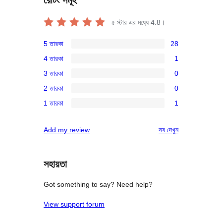
রেটিং সমূহ
৫ স্টার এর মধ্যে
4.8
।
5 তারকা
28
28টি
4 তারকা
1
5-
1টি
3 তারকা
0
স্টার
4-
0টি
রিভিউ
2 তারকা
0
স্টার
3-
0টি
রিভিউ
1 তারকা
1
স্টার
2-
1টি
রিভিউ
স্টার
1-
রিভিউ
Add my review
সব
দেখুন
রিভিউ
স্টার
রিভিউ
সহায়তা
Got something to say? Need help?
View support forum