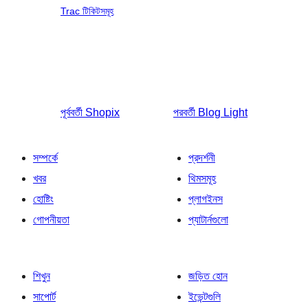
Trac টিকিটসমূহ
পূর্ববর্তী
Shopix
পরবর্তী
Blog Light
সম্পর্কে
প্রদর্শনী
খবর
থিমসমূহ
হোষ্টিং
প্লাগইনস
গোপনীয়তা
প্যাটার্নগুলো
শিখুন
জড়িত হোন
সাপোর্ট
ইভেন্টগুলি