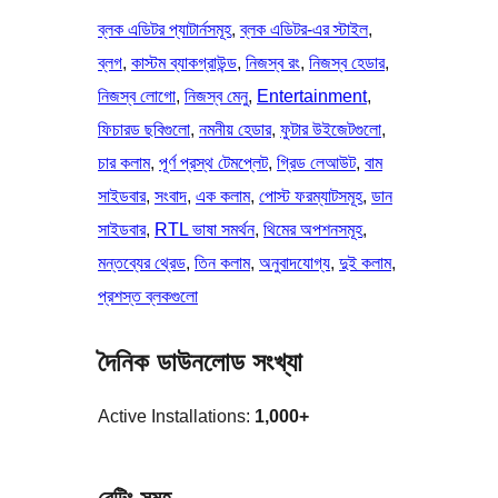
ব্লক এডিটর প্যাটার্নসমূহ
, 
ব্লক এডিটর-এর স্টাইল
, 
ব্লগ
, 
কাস্টম ব্যাকগ্রাউন্ড
, 
নিজস্ব রং
, 
নিজস্ব হেডার
, 
নিজস্ব লোগো
, 
নিজস্ব মেনু
, 
Entertainment
, 
ফিচারড ছবিগুলো
, 
নমনীয় হেডার
, 
ফুটার উইজেটগুলো
, 
চার কলাম
, 
পূর্ণ প্রস্থ টেমপ্লেট
, 
গ্রিড লেআউট
, 
বাম
সাইডবার
, 
সংবাদ
, 
এক কলাম
, 
পোস্ট ফরম্যাটসমূহ
, 
ডান
সাইডবার
, 
RTL ভাষা সমর্থন
, 
থিমের অপশনসমূহ
, 
মন্তব্যের থ্রেড
, 
তিন কলাম
, 
অনুবাদযোগ্য
, 
দুই কলাম
, 
প্রশস্ত ব্লকগুলো
দৈনিক ডাউনলোড সংখ্যা
Active Installations:
1,000+