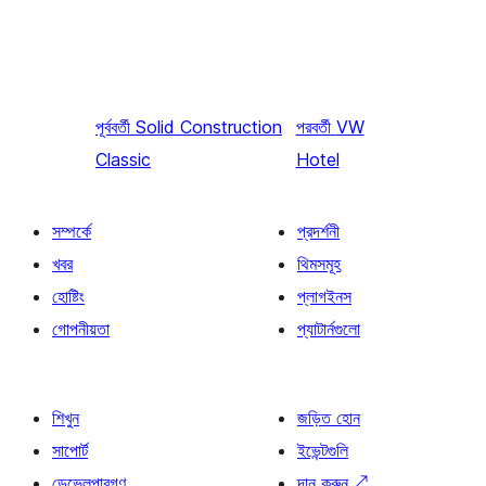
পূর্ববর্তী
Solid Construction
পরবর্তী
VW
Classic
Hotel
সম্পর্কে
প্রদর্শনী
খবর
থিমসমূহ
হোষ্টিং
প্লাগইনস
গোপনীয়তা
প্যাটার্নগুলো
শিখুন
জড়িত হোন
সাপোর্ট
ইভেন্টগুলি
ডেভেলপারগণ
দান করুন
↗