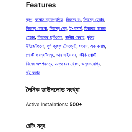
Features
ব্লগ
, 
কাস্টম ব্যাকগ্রাউন্ড
, 
নিজস্ব রং
, 
নিজস্ব হেডার
, 
নিজস্ব লোগো
, 
নিজস্ব মেনু
, 
ই-কমার্স
, 
ফিচারড ইমেজ
হেডার
, 
ফিচারড ছবিগুলো
, 
নমনীয় হেডার
, 
ফুটার
উইজেটগুলো
, 
পূর্ণ প্রস্থ টেমপ্লেট
, 
সংবাদ
, 
এক কলাম
, 
পোস্ট ফরম্যাটসমূহ
, 
ডান সাইডবার
, 
স্টিকি পোস্ট
, 
থিমের অপশনসমূহ
, 
মন্তব্যের থ্রেড
, 
অনুবাদযোগ্য
, 
দুই কলাম
দৈনিক ডাউনলোড সংখ্যা
Active Installations:
500+
রেটিং সমূহ