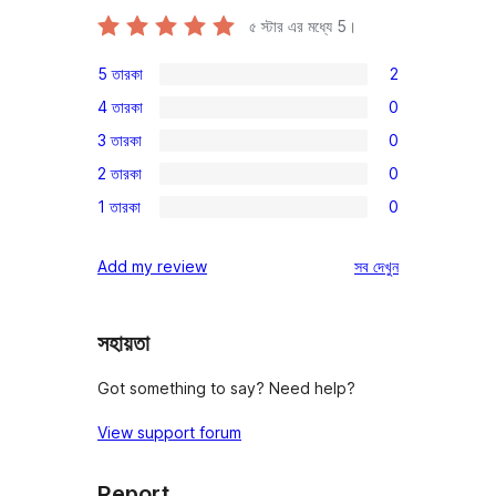
৫ স্টার এর মধ্যে
5
।
5 তারকা
2
2টি
4 তারকা
0
5-
0টি
3 তারকা
0
স্টার
4-
0টি
রিভিউ
2 তারকা
0
স্টার
3-
0টি
রিভিউ
1 তারকা
0
স্টার
2-
0টি
রিভিউ
স্টার
1-
রিভিউ
Add my review
সব
দেখুন
রিভিউ
স্টার
রিভিউ
সহায়তা
Got something to say? Need help?
View support forum
Report