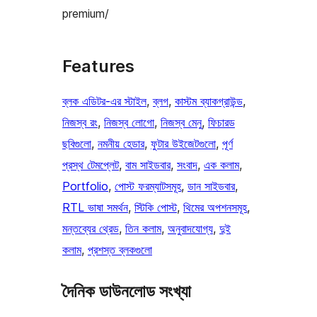
premium/
Features
ব্লক এডিটর-এর স্টাইল
, 
ব্লগ
, 
কাস্টম ব্যাকগ্রাউন্ড
, 
নিজস্ব রং
, 
নিজস্ব লোগো
, 
নিজস্ব মেনু
, 
ফিচারড
ছবিগুলো
, 
নমনীয় হেডার
, 
ফুটার উইজেটগুলো
, 
পূর্ণ
প্রস্থ টেমপ্লেট
, 
বাম সাইডবার
, 
সংবাদ
, 
এক কলাম
, 
Portfolio
, 
পোস্ট ফরম্যাটসমূহ
, 
ডান সাইডবার
, 
RTL ভাষা সমর্থন
, 
স্টিকি পোস্ট
, 
থিমের অপশনসমূহ
, 
মন্তব্যের থ্রেড
, 
তিন কলাম
, 
অনুবাদযোগ্য
, 
দুই
কলাম
, 
প্রশস্ত ব্লকগুলো
দৈনিক ডাউনলোড সংখ্যা