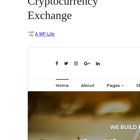
Cryptocurrency
Exchange
A WP Life