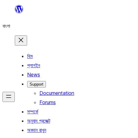
এড়িয়ে
কনটেন্টে
বাংলা
যান
থিম
প্লাগইন
News
Support
Documentation
Forums
সম্পর্কে
অনুবাদ প্রজেক্ট
অবদান রাখুন