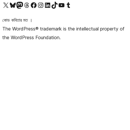
আমাদের X (আগের টুইটার) অ্যাকাউন্টে যান
আমাদের Bluesky অ্যাকাউন্টটি দেখুন
আমাদের মাস্টোডন অ্যাকাউন্টটি দেখুন
আমাদের থ্রেডস অ্যাকাউন্টটি দেখুন
আমাদের ফেসবুক পেজ দেখুন
আমাদের ইন্সটাগ্রাম অ্যাকাউন্ট দেখুন
আমাদের লিঙ্কডইন অ্যাকাউন্টে যান
আমাদের TikTok অ্যাকাউন্টটি দেখুন
আমাদের ইউটিউব চ্যানেলে যান
আমাদের টাম্বলার অ্যাকাউন্ট দেখুন
কোড কবিতার মত ।
The WordPress® trademark is the intellectual property of
the WordPress Foundation.