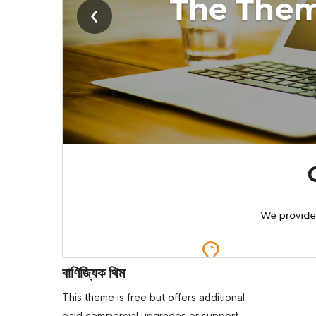
বাণিজ্যিক থিম
This theme is free but offers additional
paid commercial upgrades or support.