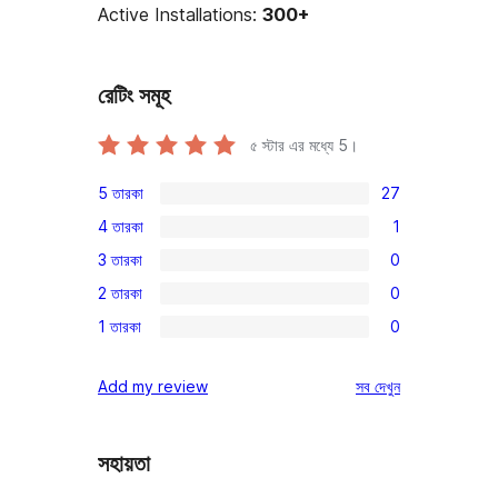
Active Installations:
300+
রেটিং সমূহ
৫ স্টার এর মধ্যে
5
।
5 তারকা
27
27টি
4 তারকা
1
5-
1টি
3 তারকা
0
স্টার
4-
0টি
রিভিউ
2 তারকা
0
স্টার
3-
0টি
রিভিউ
1 তারকা
0
স্টার
2-
0টি
রিভিউ
স্টার
1-
রিভিউ
Add my review
সব
দেখুন
রিভিউ
স্টার
রিভিউ
সহায়তা