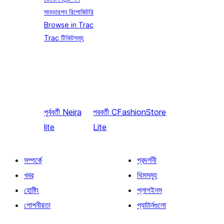
সাবভারশন রিপোজিটরি
Browse in Trac
Trac টিকিটসমূহ
পূর্ববর্তী
Neira
পরবর্তী
CFashionStore
lite
Lite
সম্পর্কে
প্রদর্শনী
খবর
থিমসমূহ
হোষ্টিং
প্লাগইনস
গোপনীয়তা
প্যাটার্নগুলো