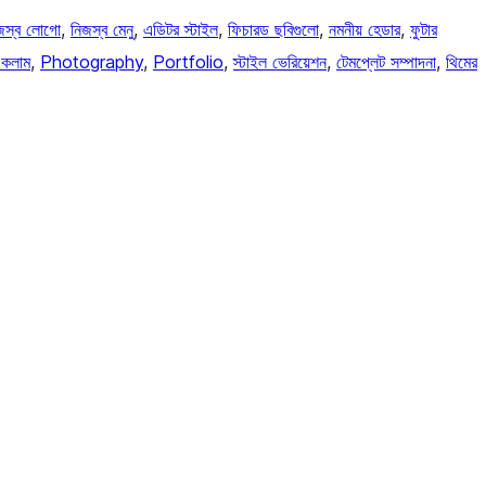
জস্ব লোগো
, 
নিজস্ব মেনু
, 
এডিটর স্টাইল
, 
ফিচারড ছবিগুলো
, 
নমনীয় হেডার
, 
ফুটার
কলাম
, 
Photography
, 
Portfolio
, 
স্টাইল ভেরিয়েশন
, 
টেমপ্লেট সম্পাদনা
, 
থিমের