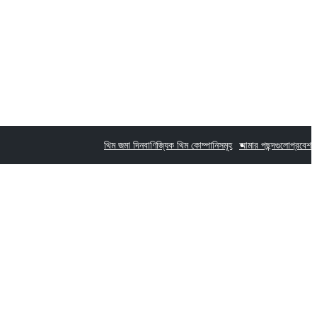
থিম জমা দিন
বাণিজ্যিক থিম কোম্পানিসমূহ
আমার পছন্দগুলো
প্রবেশ