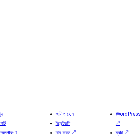
খুন
জড়িত হোন
WordPres
োর্ট
ইভেন্টগুলি
↗
ভেলপারগণ
দান করুন
↗
ম্যাট
↗