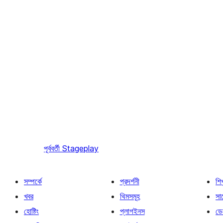
পূর্ববর্তী
Stageplay
সম্পর্কে
প্রদর্শনী
শি
খবর
থিমসমূহ
সাপ
হোষ্টিং
প্লাগইনস
ডে