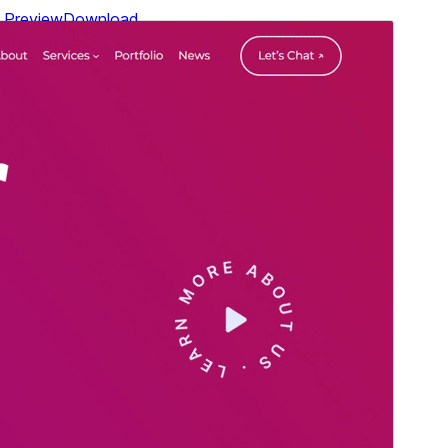
Preview
Download
Version
1.0.3
সর্বশেষ হালনাগাদ
আগস্ট 29, 2024
সক্রিয় ইনস্টলেশনসমূহ
50+
ওয়ার্ডপ্রেস সংস্করণ
6.0
পিএইচপি সংস্করণ
5.7
থিম হোমপেজ