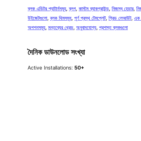
ব্লক এডিটর প্যাটার্নসমূহ
, 
ব্লগ
, 
কাস্টম ব্যাকগ্রাউন্ড
, 
নিজস্ব হেডার
, 
নি
উইজেটগুলো
, 
ব্লক থিমসমূহ
, 
পূর্ণ প্রস্থ টেমপ্লেট
, 
গ্রিড লেআউট
, 
এক 
অপশনসমূহ
, 
মন্তব্যের থ্রেড
, 
অনুবাদযোগ্য
, 
প্রশস্ত ব্লকগুলো
দৈনিক ডাউনলোড সংখ্যা
Active Installations:
50+