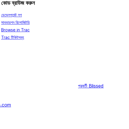
কোড ব্রাউজ করুন
ডেভেলপমেন্ট লগ
সাবভারশন রিপোজিটরি
Browse in Trac
Trac টিকিটসমূহ
পরবর্তী
Blissed
s.com