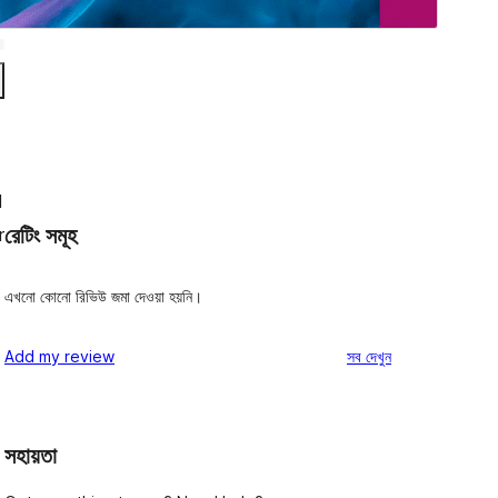
d
রেটিং সমূহ
r
এখনো কোনো রিভিউ জমা দেওয়া হয়নি।
রিভিউ
Add my review
সব
দেখুন
সহায়তা