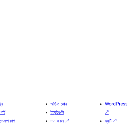
খুন
জড়িত হোন
WordPres
োর্ট
ইভেন্টগুলি
↗
ভেলপারগণ
দান করুন
↗
ম্যাট
↗