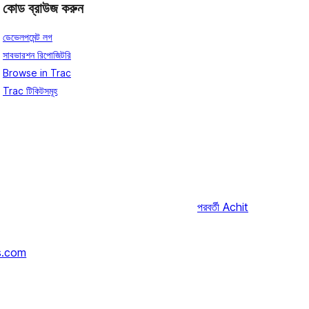
কোড ব্রাউজ করুন
ডেভেলপমেন্ট লগ
সাবভারশন রিপোজিটরি
Browse in Trac
Trac টিকিটসমূহ
পরবর্তী
Achit
s.com