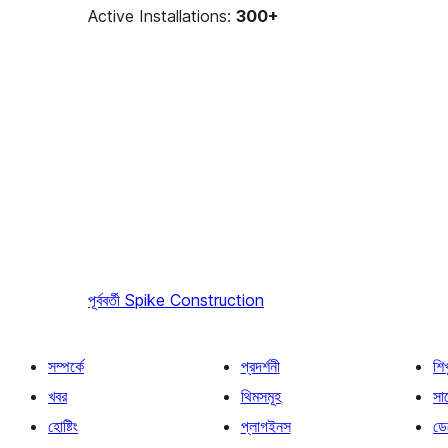
Active Installations:
300+
পূর্ববর্তী
Spike Construction
সম্পর্কে
প্রদর্শনী
শি
খবর
থিমসমূহ
সাপ
হোষ্টিং
প্লাগইনস
ডে