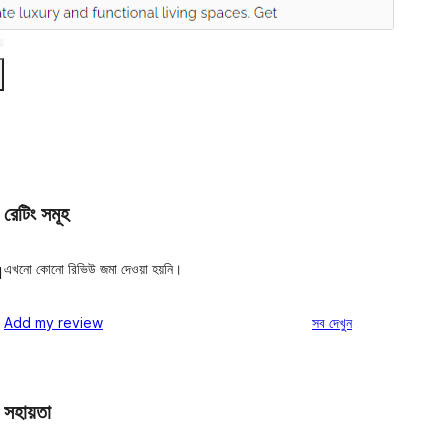
রেটিং সমূহ
এখনো কোনো রিভিউ জমা দেওয়া হয়নি।
d
রিভিউ
Add my review
সব
দেখুন
সহায়তা