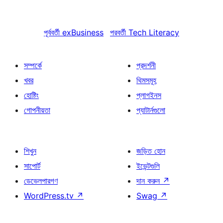
পূর্ববর্তী
exBusiness
পরবর্তী
Tech Literacy
সম্পর্কে
প্রদর্শনী
খবর
থিমসমূহ
হোষ্টিং
প্লাগইনস
গোপনীয়তা
প্যাটার্নগুলো
শিখুন
জড়িত হোন
সাপোর্ট
ইভেন্টগুলি
ডেভেলপারগণ
দান করুন
↗
WordPress.tv
↗
Swag
↗