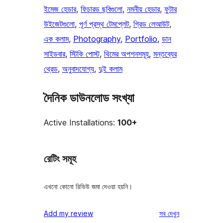
ইমেজ হেডার
, 
ফিচারড ছবিগুলো
, 
নমনীয় হেডার
, 
ফুটার
উইজেটগুলো
, 
পূর্ণ প্রস্থ টেমপ্লেট
, 
গ্রিড লেআউট
, 
এক কলাম
, 
Photography
, 
Portfolio
, 
ডান
সাইডবার
, 
স্টিকি পোস্ট
, 
থিমের অপশনসমূহ
, 
মন্তব্যের
থ্রেড
, 
অনুবাদযোগ্য
, 
দুই কলাম
দৈনিক ডাউনলোড সংখ্যা
Active Installations:
100+
রেটিং সমূহ
এখনো কোনো রিভিউ জমা দেওয়া হয়নি।
রিভিউ
Add my review
সব
দেখুন