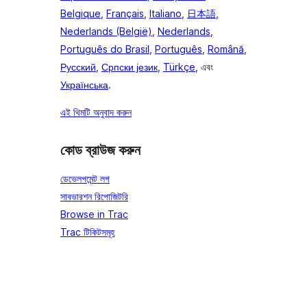
Belgique
,
Français
,
Italiano
,
日本語
,
Nederlands (België)
,
Nederlands
,
Português do Brasil
,
Português
,
Română
,
Русский
,
Српски језик
,
Türkçe
, এবং
Українська
.
এই থিমটি অনুবাদ করুন
কোড ব্রাউজ করুন
ডেভেলপমেন্ট লগ
সাবভারশন রিপোজিটরি
Browse in Trac
Trac টিকিটসমূহ