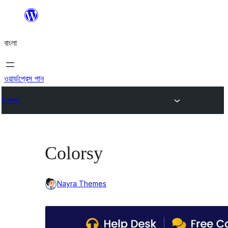
এড়িয়ে
কনটেন্টে
বাংলা
যান
ওয়ার্ডপ্রেস পান
থিমসমূহ
Colorsy
Nayra Themes