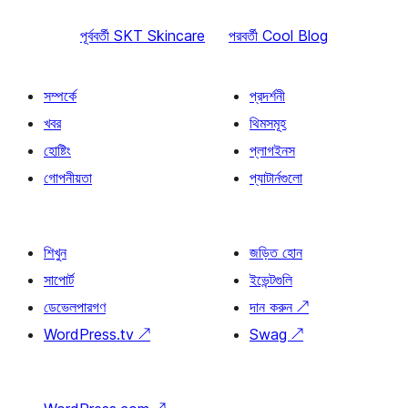
পূর্ববর্তী
SKT Skincare
পরবর্তী
Cool Blog
সম্পর্কে
প্রদর্শনী
খবর
থিমসমূহ
হোষ্টিং
প্লাগইনস
গোপনীয়তা
প্যাটার্নগুলো
শিখুন
জড়িত হোন
সাপোর্ট
ইভেন্টগুলি
ডেভেলপারগণ
দান করুন
↗
WordPress.tv
↗
Swag
↗