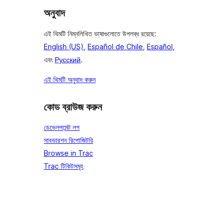
অনুবাদ
এই থিমটি নিম্নলিখিত ভাষাগুলোতে উপলব্ধ রয়েছে:
English (US)
,
Español de Chile
,
Español
,
এবং
Русский
.
এই থিমটি অনুবাদ করুন
কোড ব্রাউজ করুন
ডেভেলপমেন্ট লগ
সাবভারশন রিপোজিটরি
Browse in Trac
Trac টিকিটসমূহ