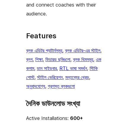
and connect coaches with their
audience.
Features
ব্লক এডিটর প্যাটার্নসমূহ
, 
ব্লক এডিটর-এর স্টাইল
, 
ব্লগ
, 
শিক্ষা
, 
ফিচারড ছবিগুলো
, 
ব্লক থিমসমূহ
, 
এক
কলাম
, 
ডান সাইডবার
, 
RTL ভাষা সমর্থন
, 
স্টিকি
পোস্ট
, 
স্টাইল ভেরিয়েশন
, 
মন্তব্যের থ্রেড
, 
অনুবাদযোগ্য
, 
প্রশস্ত ব্লকগুলো
দৈনিক ডাউনলোড সংখ্যা
Active Installations:
600+