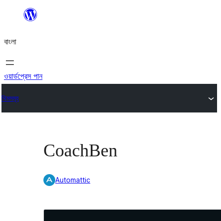
এড়িয়ে
কনটেন্টে
বাংলা
যান
ওয়ার্ডপ্রেস পান
থিমসমূহ
CoachBen
Automattic