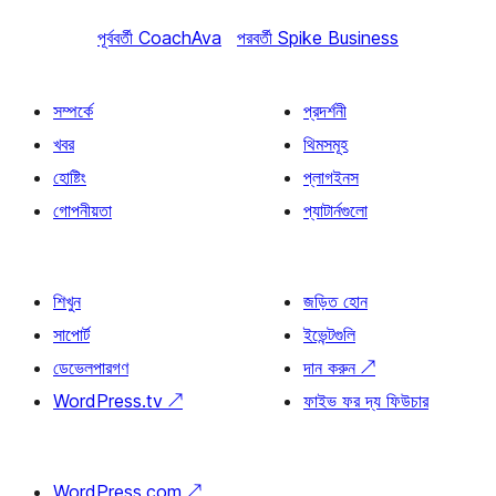
পূর্ববর্তী
CoachAva
পরবর্তী
Spike Business
সম্পর্কে
প্রদর্শনী
খবর
থিমসমূহ
হোষ্টিং
প্লাগইনস
গোপনীয়তা
প্যাটার্নগুলো
শিখুন
জড়িত হোন
সাপোর্ট
ইভেন্টগুলি
ডেভেলপারগণ
দান করুন
↗
WordPress.tv
↗
ফাইভ ফর দ্য ফিউচার
WordPress.com
↗