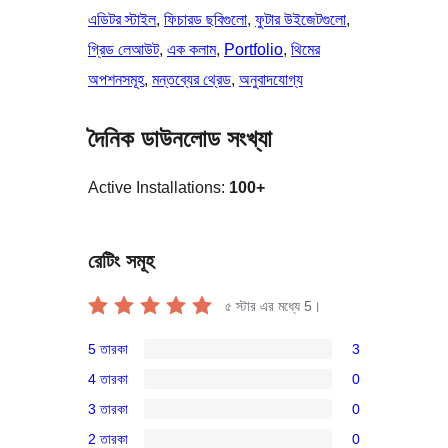
এডিটর স্টাইল
, 
ফিচারড ছবিগুলো
, 
ফুটার উইজেটগুলো
, 
গ্রিড লেআউট
, 
এক কলাম
, 
Portfolio
, 
থিমের
অপশনসমূহ
, 
মন্তব্যের থ্রেড
, 
অনুবাদযোগ্য
দৈনিক ডাউনলোড সংখ্যা
Active Installations:
100+
রেটিং সমূহ
৫ স্টার এর মধ্যে
5
।
5 তারকা
3
3টি
4 তারকা
0
5-
0টি
3 তারকা
0
স্টার
4-
0টি
রিভিউ
2 তারকা
0
স্টার
3-