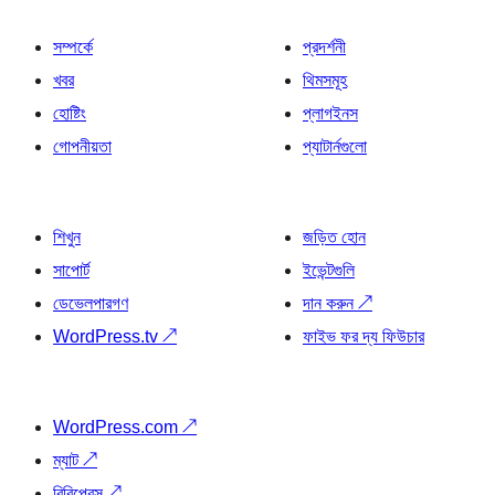
সম্পর্কে
প্রদর্শনী
খবর
থিমসমূহ
হোষ্টিং
প্লাগইনস
গোপনীয়তা
প্যাটার্নগুলো
শিখুন
জড়িত হোন
সাপোর্ট
ইভেন্টগুলি
ডেভেলপারগণ
দান করুন
↗
WordPress.tv
↗
ফাইভ ফর দ্য ফিউচার
WordPress.com
↗
ম্যাট
↗
বিবিপ্রেস
↗