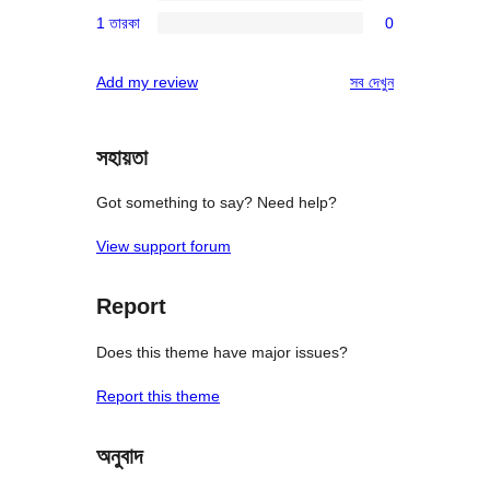
0টি
রিভিউ
1 তারকা
0
স্টার
2-
0টি
রিভিউ
স্টার
1-
রিভিউ
Add my review
সব
দেখুন
রিভিউ
স্টার
রিভিউ
সহায়তা
Got something to say? Need help?
View support forum
Report
Does this theme have major issues?
Report this theme
অনুবাদ