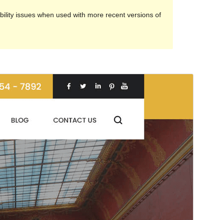
ility issues when used with more recent versions of
Preview
Download
Version
1.0
সর্বশেষ হালনাগাদ
জানুয়ারি 26, 2023
সক্রিয় ইনস্টলেশনসমূহ
70+
পিএইচপি সংস্করণ
5.6
থিম হোমপেজ