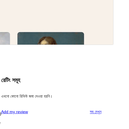
রেটিং সমূহ
এখনো কোনো রিভিউ জমা দেওয়া হয়নি।
রিভিউ
Add my review
সব
দেখুন
O
e