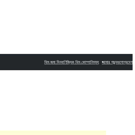
থিম জমা দিন
বাণিজ্যিক থিম কোম্পানিসমূহ
আমার পছন্দগুলো
প্রবেশ