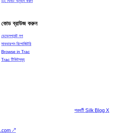
এই থিমটি অনুবাদ করুন
কোড ব্রাউজ করুন
ডেভেলপমেন্ট লগ
সাবভারশন রিপোজিটরি
Browse in Trac
Trac টিকিটসমূহ
পরবর্তী
Silk Blog X
s.com
↗