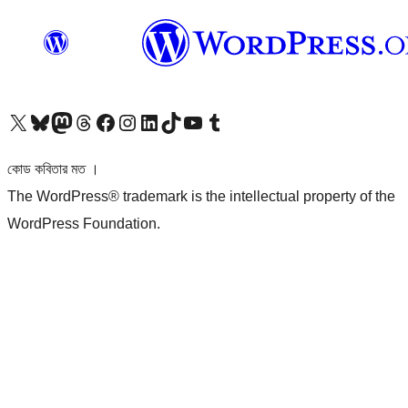
আমাদের X (আগের টুইটার) অ্যাকাউন্টে যান
আমাদের Bluesky অ্যাকাউন্টটি দেখুন
আমাদের মাস্টোডন অ্যাকাউন্টটি দেখুন
আমাদের থ্রেডস অ্যাকাউন্টটি দেখুন
আমাদের ফেসবুক পেজ দেখুন
আমাদের ইন্সটাগ্রাম অ্যাকাউন্ট দেখুন
আমাদের লিঙ্কডইন অ্যাকাউন্টে যান
আমাদের TikTok অ্যাকাউন্টটি দেখুন
আমাদের ইউটিউব চ্যানেলে যান
আমাদের টাম্বলার অ্যাকাউন্ট দেখুন
কোড কবিতার মত ।
The WordPress® trademark is the intellectual property of the
WordPress Foundation.