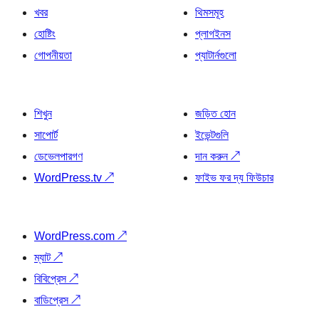
খবর
থিমসমূহ
হোষ্টিং
প্লাগইনস
গোপনীয়তা
প্যাটার্নগুলো
শিখুন
জড়িত হোন
সাপোর্ট
ইভেন্টগুলি
ডেভেলপারগণ
দান করুন
↗
WordPress.tv
↗
ফাইভ ফর দ্য ফিউচার
WordPress.com
↗
ম্যাট
↗
বিবিপ্রেস
↗
বাডিপ্রেস
↗