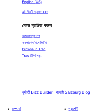
English (US)
.
এই থিমটি অনুবাদ করুন
কোড ব্রাউজ করুন
ডেভেলপমেন্ট লগ
সাবভারশন রিপোজিটরি
Browse in Trac
Trac টিকিটসমূহ
পূর্ববর্তী
Bizz Builder
পরবর্তী
Salzburg Blog
সম্পর্কে
প্রদর্শনী