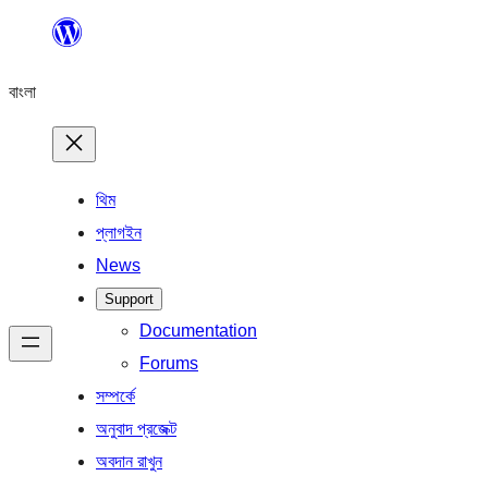
এড়িয়ে
কনটেন্টে
বাংলা
যান
থিম
প্লাগইন
News
Support
Documentation
Forums
সম্পর্কে
অনুবাদ প্রজেক্ট
অবদান রাখুন