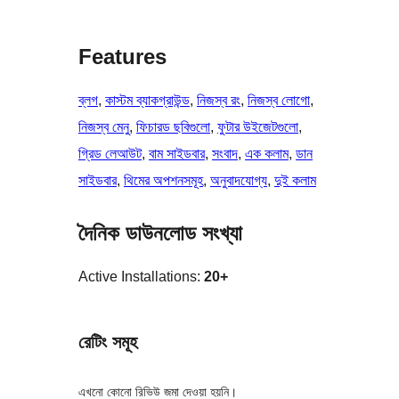
Features
ব্লগ
, 
কাস্টম ব্যাকগ্রাউন্ড
, 
নিজস্ব রং
, 
নিজস্ব লোগো
, 
নিজস্ব মেনু
, 
ফিচারড ছবিগুলো
, 
ফুটার উইজেটগুলো
, 
গ্রিড লেআউট
, 
বাম সাইডবার
, 
সংবাদ
, 
এক কলাম
, 
ডান
সাইডবার
, 
থিমের অপশনসমূহ
, 
অনুবাদযোগ্য
, 
দুই কলাম
দৈনিক ডাউনলোড সংখ্যা
Active Installations:
20+
রেটিং সমূহ
এখনো কোনো রিভিউ জমা দেওয়া হয়নি।