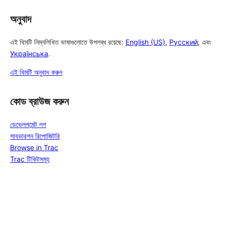
অনুবাদ
এই থিমটি নিম্নলিখিত ভাষাগুলোতে উপলব্ধ রয়েছে:
English (US)
,
Русский
, এবং
Українська
.
এই থিমটি অনুবাদ করুন
কোড ব্রাউজ করুন
ডেভেলপমেন্ট লগ
সাবভারশন রিপোজিটরি
Browse in Trac
Trac টিকিটসমূহ