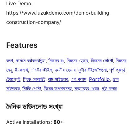
Live Demo:
https://www.luzukdemo.com/demo/building-
construction-company/
Features
ব্লগ
, 
কাস্টম ব্যাকগ্রাউন্ড
, 
নিজস্ব রং
, 
নিজস্ব হেডার
, 
নিজস্ব লোগো
, 
নিজস্ব
মেনু
, 
ই-কমার্স
, 
এডিটর স্টাইল
, 
নমনীয় হেডার
, 
ফুটার উইজেটগুলো
, 
পূর্ণ প্রস্থ
টেমপ্লেট
, 
গ্রিড লেআউট
, 
বাম সাইডবার
, 
এক কলাম
, 
Portfolio
, 
ডান
সাইডবার
, 
স্টিকি পোস্ট
, 
থিমের অপশনসমূহ
, 
মন্তব্যের থ্রেড
, 
দুই কলাম
দৈনিক ডাউনলোড সংখ্যা
Active Installations:
80+