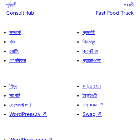
পূর্ববর্তী
পরবর্তী
ConsultHub
Fast Food Truck
সম্পর্কে
প্রদর্শনী
খবর
থিমসমূহ
হোষ্টিং
প্লাগইনস
গোপনীয়তা
প্যাটার্নগুলো
শিখুন
জড়িত হোন
সাপোর্ট
ইভেন্টগুলি
ডেভেলপারগণ
দান করুন
↗
WordPress.tv
↗
Swag
↗
WordPress.com
↗