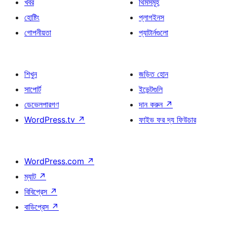
খবর
থিমসমূহ
হোষ্টিং
প্লাগইনস
গোপনীয়তা
প্যাটার্নগুলো
শিখুন
জড়িত হোন
সাপোর্ট
ইভেন্টগুলি
ডেভেলপারগণ
দান করুন
↗
WordPress.tv
↗
ফাইভ ফর দ্য ফিউচার
WordPress.com
↗
ম্যাট
↗
বিবিপ্রেস
↗
বাডিপ্রেস
↗