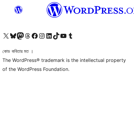
আমাদের X (আগের টুইটার) অ্যাকাউন্টে যান
আমাদের Bluesky অ্যাকাউন্টটি দেখুন
আমাদের মাস্টোডন অ্যাকাউন্টটি দেখুন
আমাদের থ্রেডস অ্যাকাউন্টটি দেখুন
আমাদের ফেসবুক পেজ দেখুন
আমাদের ইন্সটাগ্রাম অ্যাকাউন্ট দেখুন
আমাদের লিঙ্কডইন অ্যাকাউন্টে যান
আমাদের TikTok অ্যাকাউন্টটি দেখুন
আমাদের ইউটিউব চ্যানেলে যান
আমাদের টাম্বলার অ্যাকাউন্ট দেখুন
কোড কবিতার মত ।
The WordPress® trademark is the intellectual property
of the WordPress Foundation.